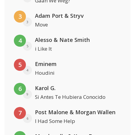
Gaan We Weg?
Adam Port & Stryv
3
3
Move
Alesso & Nate Smith
4
5
i Like It
Eminem
5
4
Houdini
Karol G.
6
9
Si Antes Te Hubiera Conocido
Post Malone & Morgan Wallen
7
6
I Had Some Help