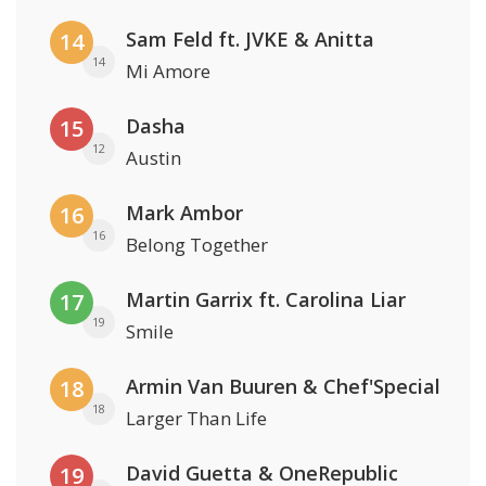
Sam Feld ft. JVKE & Anitta
14
14
Mi Amore
Dasha
15
12
Austin
Mark Ambor
16
16
Belong Together
Martin Garrix ft. Carolina Liar
17
19
Smile
Armin Van Buuren & Chef'Special
18
18
Larger Than Life
David Guetta & OneRepublic
19