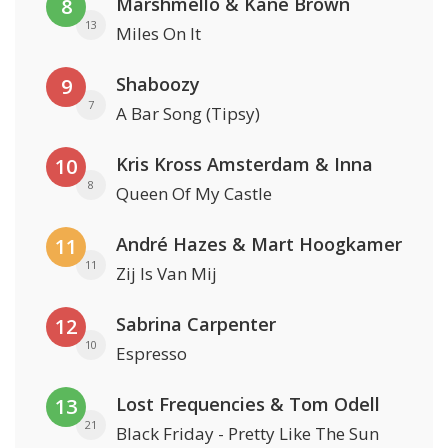
Marshmello & Kane Brown
8
13
Miles On It
Shaboozy
9
7
A Bar Song (Tipsy)
Kris Kross Amsterdam & Inna
10
8
Queen Of My Castle
André Hazes & Mart Hoogkamer
11
11
Zij Is Van Mij
Sabrina Carpenter
12
10
Espresso
Lost Frequencies & Tom Odell
13
21
Black Friday - Pretty Like The Sun