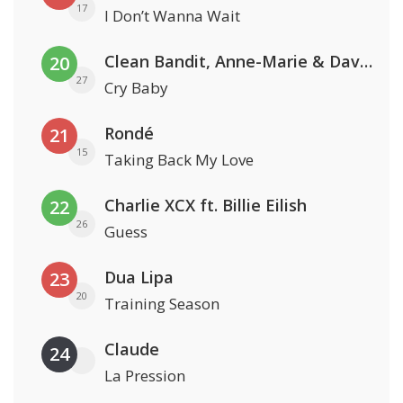
17
I Don’t Wanna Wait
Clean Bandit, Anne-Marie & David Guetta
20
27
Cry Baby
Rondé
21
15
Taking Back My Love
Charlie XCX ft. Billie Eilish
22
26
Guess
Dua Lipa
23
20
Training Season
Claude
24
La Pression