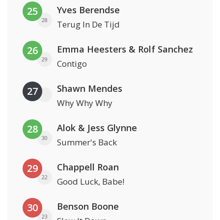
Yves Berendse
25
28
Terug In De Tijd
Emma Heesters & Rolf Sanchez
26
29
Contigo
Shawn Mendes
27
Why Why Why
Alok & Jess Glynne
28
30
Summer's Back
Chappell Roan
29
22
Good Luck, Babe!
Benson Boone
30
23