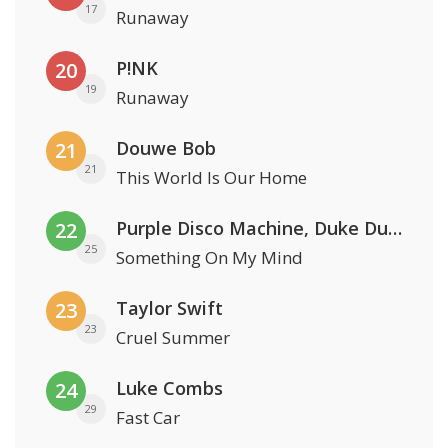
17
Runaway
P!NK
20
19
Runaway
Douwe Bob
21
21
This World Is Our Home
Purple Disco Machine, Duke Dumont & Nothing But Thieves
22
25
Something On My Mind
Taylor Swift
23
23
Cruel Summer
Luke Combs
24
29
Fast Car