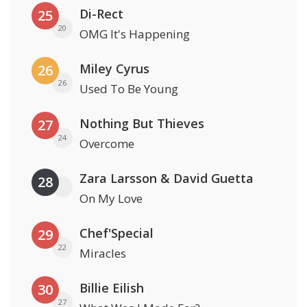
Di-Rect
25
20
OMG It's Happening
Miley Cyrus
26
26
Used To Be Young
Nothing But Thieves
27
24
Overcome
Zara Larsson & David Guetta
28
On My Love
Chef'Special
29
22
Miracles
Billie Eilish
30
27