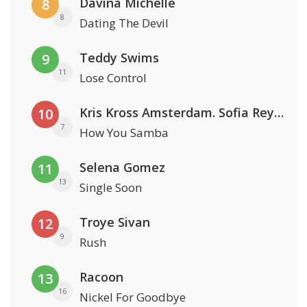
Davina Michelle
8
8
Dating The Devil
Teddy Swims
9
11
Lose Control
Kris Kross Amsterdam. Sofia Reyes & Tinie Tempah
10
7
How You Samba
Selena Gomez
11
13
Single Soon
Troye Sivan
12
9
Rush
Racoon
13
16
Nickel For Goodbye