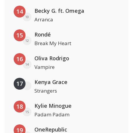
Becky G. ft. Omega
14
10
Arranca
Rondé
15
12
Break My Heart
Oliva Rodrigo
16
14
Vampire
Kenya Grace
17
Strangers
Kylie Minogue
18
15
Padam Padam
OneRepublic
19