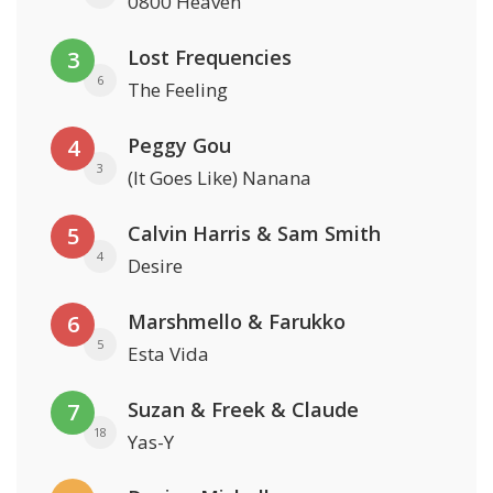
0800 Heaven
Lost Frequencies
3
6
The Feeling
Peggy Gou
4
3
(It Goes Like) Nanana
Calvin Harris & Sam Smith
5
4
Desire
Marshmello & Farukko
6
5
Esta Vida
Suzan & Freek & Claude
7
18
Yas-Y