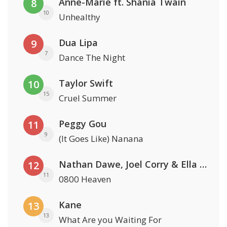
Anne-Marie ft. Shania Twain
8
10
Unhealthy
Dua Lipa
9
7
Dance The Night
Taylor Swift
10
15
Cruel Summer
Peggy Gou
11
9
(It Goes Like) Nanana
Nathan Dawe, Joel Corry & Ella Henderson
12
11
0800 Heaven
Kane
13
13
What Are you Waiting For