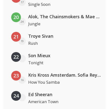
17
Single Soon
Alok, The Chainsmokers & Mae Stephens
20
24
Jungle
Troye Sivan
21
19
Rush
Son Mieux
22
Tonight
Kris Kross Amsterdam. Sofia Reyes & Tinie Tempah
23
16
How You Samba
Ed Sheeran
24
American Town