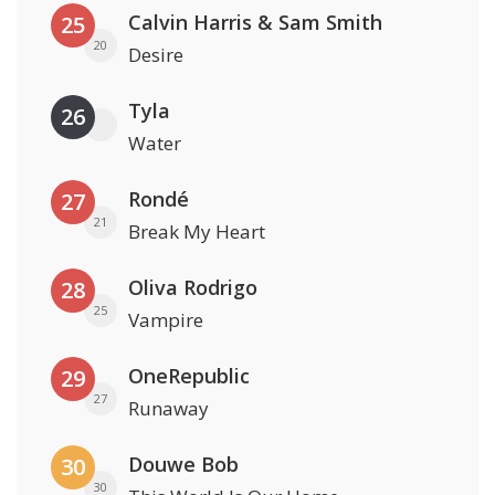
Calvin Harris & Sam Smith
25
20
Desire
Tyla
26
Water
Rondé
27
21
Break My Heart
Oliva Rodrigo
28
25
Vampire
OneRepublic
29
27
Runaway
Douwe Bob
30
30