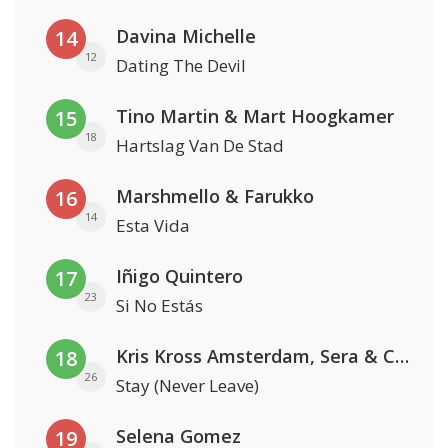
Davina Michelle
14
12
Dating The Devil
Tino Martin & Mart Hoogkamer
15
18
Hartslag Van De Stad
Marshmello & Farukko
16
14
Esta Vida
Iñigo Quintero
17
23
Si No Estás
Kris Kross Amsterdam, Sera & Conor Maynard
18
26
Stay (Never Leave)
Selena Gomez
19