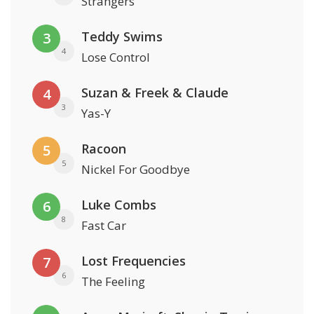
Strangers
Teddy Swims
3
4
Lose Control
Suzan & Freek & Claude
4
3
Yas-Y
Racoon
5
5
Nickel For Goodbye
Luke Combs
6
8
Fast Car
Lost Frequencies
7
6
The Feeling