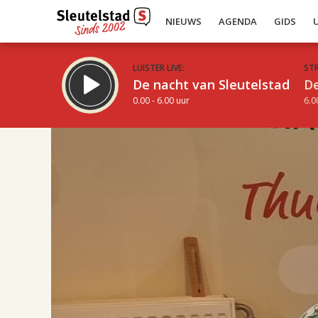
NIEUWS
AGENDA
GIDS
LUISTER LIVE:
ST
De nacht van Sleutelstad
De
0.00 - 6.00 uur
6.0
17.00
Inklappen