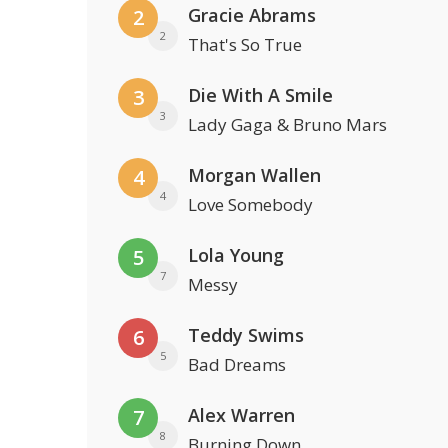
Gracie Abrams
2
2
That's So True
Die With A Smile
3
3
Lady Gaga & Bruno Mars
Morgan Wallen
4
4
Love Somebody
Lola Young
5
7
Messy
Teddy Swims
6
5
Bad Dreams
Alex Warren
7
8
Burning Down