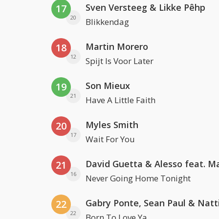
Sven Versteeg & Likke Pêhp
17
20
Blikkendag
Martin Morero
18
12
Spijt Is Voor Later
Son Mieux
19
21
Have A Little Faith
Myles Smith
20
17
Wait For You
21
16
Never Going Home Tonight
22
22
Born To Love Ya