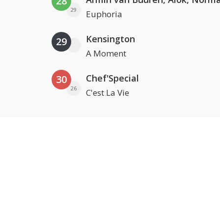
28
29
Euphoria
Kensington
29
A Moment
Chef'Special
30
26
C'est La Vie