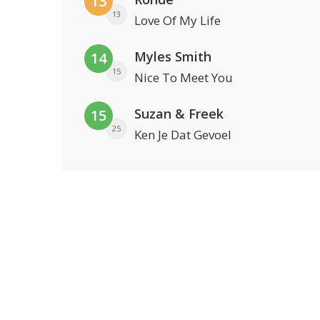
13
13
Love Of My Life
Myles Smith
14
15
Nice To Meet You
Suzan & Freek
15
25
Ken Je Dat Gevoel