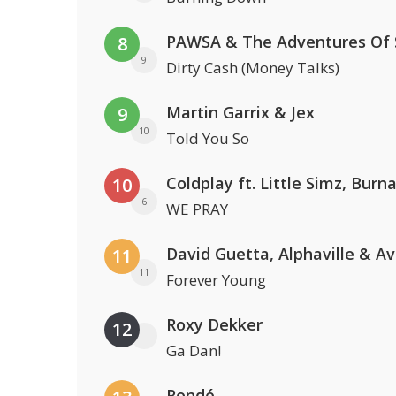
8
9
Dirty Cash (Money Talks)
Martin Garrix & Jex
9
10
Told You So
10
6
WE PRAY
David Guetta, Alphaville & A
11
11
Forever Young
Roxy Dekker
12
Ga Dan!
Rondé