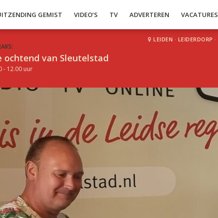
UITZENDING GEMIST
VIDEO’S
TV
ADVERTEREN
VACATURE
LEIDEN
·
LEIDERDORP
·
RAKS:
 ochtend van Sleutelstad
0 - 12.00 uur