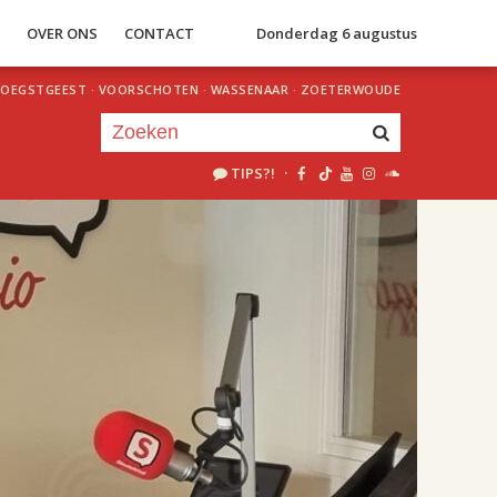
S
OVER ONS
CONTACT
Donderdag 6 augustus
OEGSTGEEST
·
VOORSCHOTEN
·
WASSENAAR
·
ZOETERWOUDE
TIPS?!
·
Je luistert nu naar
uur 1 van 2
«
Vorig uur
Volgend uur
»
18.00