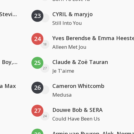
PAWSA & The Adventures Of Stevie V
CYRIL & maryjo
23
Still Into You
Yves Berendse & Emma Heeste
24
18
Alleen Met Jou
Coldplay ft. Little Simz, Burna Boy, Elyanna & Tini
Claude & Zoë Tauran
25
27
Je T'aime
va Max
Cameron Whitcomb
26
Medusa
Douwe Bob & SERA
27
24
Could Have Been Us