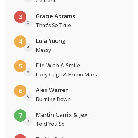
Ga Dan!
Gracie Abrams
3
2
That's So True
Lola Young
4
4
Messy
Die With A Smile
5
5
Lady Gaga & Bruno Mars
Alex Warren
6
6
Burning Down
Martin Garrix & Jex
7
9
Told You So