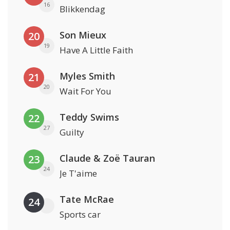
16
Blikkendag
Son Mieux
20
19
Have A Little Faith
Myles Smith
21
20
Wait For You
Teddy Swims
22
27
Guilty
Claude & Zoë Tauran
23
24
Je T'aime
Tate McRae
24
Sports car