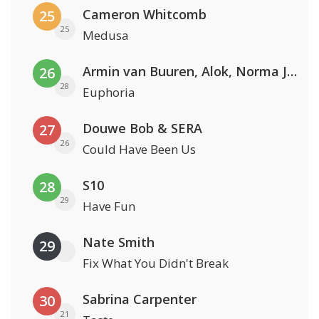
Cameron Whitcomb
25
25
Medusa
Armin van Buuren, Alok, Norma Jean Martine & LAWRENT
26
28
Euphoria
Douwe Bob & SERA
27
26
Could Have Been Us
S10
28
29
Have Fun
Nate Smith
29
Fix What You Didn't Break
Sabrina Carpenter
30
21