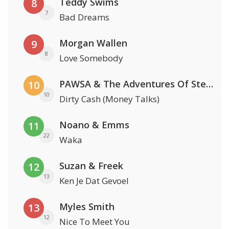
Teddy Swims
8
7
Bad Dreams
Morgan Wallen
9
8
Love Somebody
PAWSA & The Adventures Of Stevie V
10
10
Dirty Cash (Money Talks)
Noano & Emms
11
22
Waka
Suzan & Freek
12
13
Ken Je Dat Gevoel
Myles Smith
13
12
Nice To Meet You