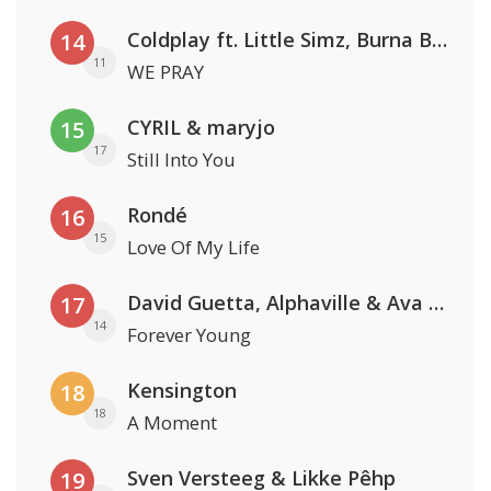
Coldplay ft. Little Simz, Burna Boy, Elyanna & Tini
14
11
WE PRAY
CYRIL & maryjo
15
17
Still Into You
Rondé
16
15
Love Of My Life
David Guetta, Alphaville & Ava Max
17
14
Forever Young
Kensington
18
18
A Moment
Sven Versteeg & Likke Pêhp
19