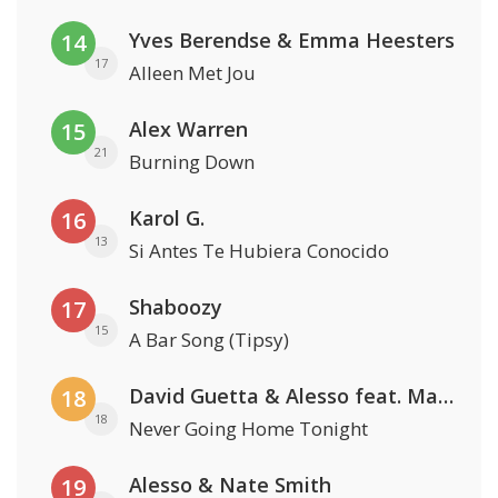
Yves Berendse & Emma Heesters
14
17
Alleen Met Jou
Alex Warren
15
21
Burning Down
Karol G.
16
13
Si Antes Te Hubiera Conocido
Shaboozy
17
15
A Bar Song (Tipsy)
David Guetta & Alesso feat. Madison Love
18
18
Never Going Home Tonight
Alesso & Nate Smith
19