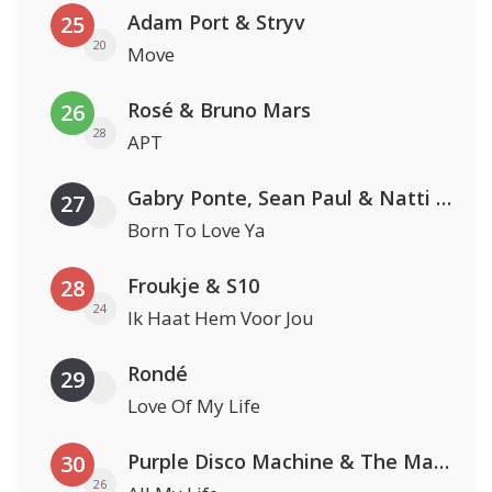
Adam Port & Stryv
25
20
Move
Rosé & Bruno Mars
26
28
APT
Gabry Ponte, Sean Paul & Natti Natasha
27
Born To Love Ya
Froukje & S10
28
24
Ik Haat Hem Voor Jou
Rondé
29
Love Of My Life
Purple Disco Machine & The Magician
30
26