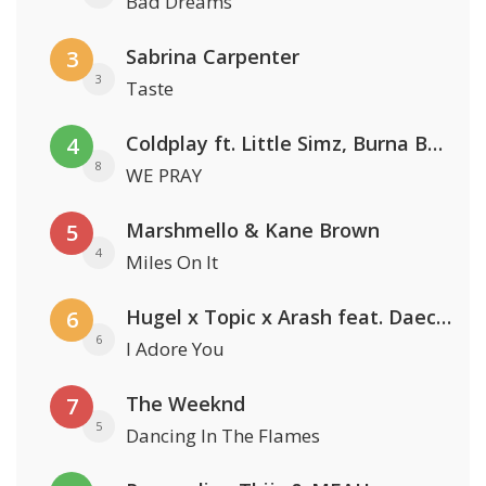
Bad Dreams
Sabrina Carpenter
3
3
Taste
Coldplay ft. Little Simz, Burna Boy, Elyanna & Tini
4
8
WE PRAY
Marshmello & Kane Brown
5
4
Miles On It
Hugel x Topic x Arash feat. Daecolm
6
6
I Adore You
The Weeknd
7
5
Dancing In The Flames