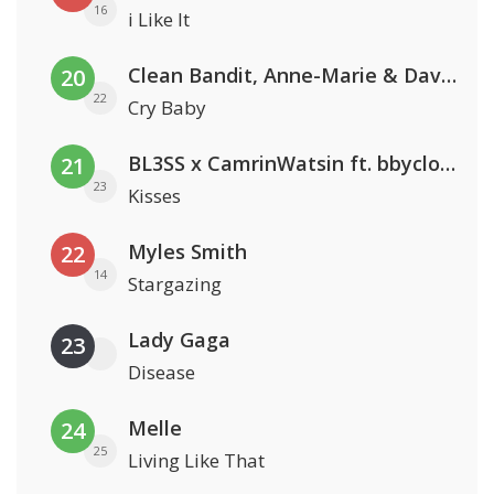
16
i Like It
Clean Bandit, Anne-Marie & David Guetta
20
22
Cry Baby
BL3SS x CamrinWatsin ft. bbyclose
21
23
Kisses
Myles Smith
22
14
Stargazing
Lady Gaga
23
Disease
Melle
24
25
Living Like That