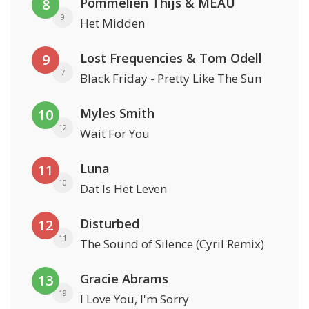
Pommelien Thijs & MEAU
8
9
Het Midden
Lost Frequencies & Tom Odell
9
7
Black Friday - Pretty Like The Sun
Myles Smith
10
12
Wait For You
Luna
11
10
Dat Is Het Leven
Disturbed
12
11
The Sound of Silence (Cyril Remix)
Gracie Abrams
13
19
I Love You, I'm Sorry