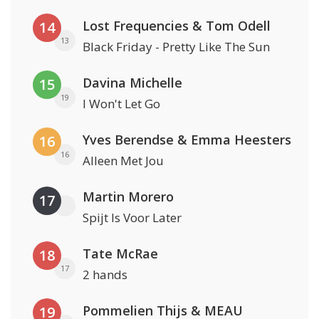
Lost Frequencies & Tom Odell
14
13
Black Friday - Pretty Like The Sun
Davina Michelle
15
19
I Won't Let Go
Yves Berendse & Emma Heesters
16
16
Alleen Met Jou
Martin Morero
17
Spijt Is Voor Later
Tate McRae
18
17
2 hands
Pommelien Thijs & MEAU
19