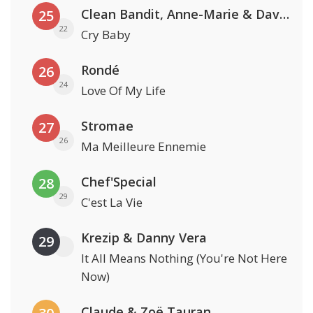
Clean Bandit, Anne-Marie & David Guetta
25
22
Cry Baby
Rondé
26
24
Love Of My Life
Stromae
27
26
Ma Meilleure Ennemie
Chef'Special
28
29
C'est La Vie
Krezip & Danny Vera
29
It All Means Nothing (You're Not Here
Now)
Claude & Zoë Tauran