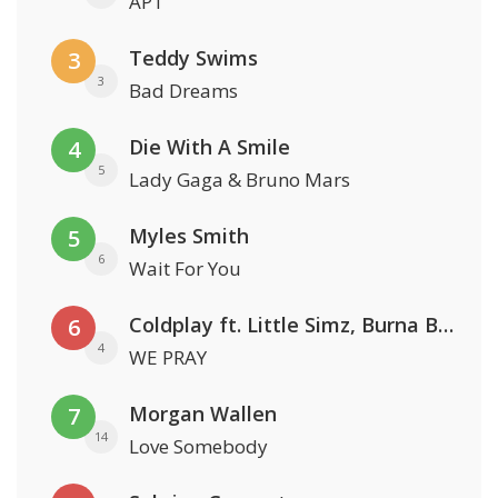
APT
Teddy Swims
3
3
Bad Dreams
Die With A Smile
4
5
Lady Gaga & Bruno Mars
Myles Smith
5
6
Wait For You
Coldplay ft. Little Simz, Burna Boy, Elyanna & Tini
6
4
WE PRAY
Morgan Wallen
7
14
Love Somebody