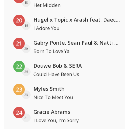
18
Het Midden
Hugel x Topic x Arash feat. Daecolm
20
15
I Adore You
Gabry Ponte, Sean Paul & Natti Natasha
21
20
Born To Love Ya
Douwe Bob & SERA
22
25
Could Have Been Us
Myles Smith
23
23
Nice To Meet You
Gracie Abrams
24
21
I Love You, I'm Sorry