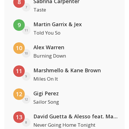
Sabrina Carpenter
8
7
Taste
Martin Garrix & Jex
9
11
Told You So
Alex Warren
10
10
Burning Down
Marshmello & Kane Brown
11
9
Miles On It
Gigi Perez
12
12
Sailor Song
David Guetta & Alesso feat. Madison Love
13
8
Never Going Home Tonight