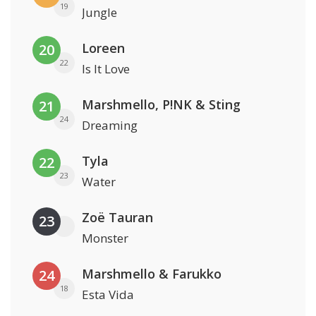
19
Jungle
Loreen
20
22
Is It Love
Marshmello, P!NK & Sting
21
24
Dreaming
Tyla
22
23
Water
Zoë Tauran
23
Monster
Marshmello & Farukko
24
18
Esta Vida