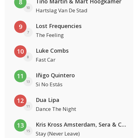
Tino Martin & Mart Hoogkamer
8
10
Hartslag Van De Stad
Lost Frequencies
9
7
The Feeling
Luke Combs
10
8
Fast Car
Iñigo Quintero
11
13
Si No Estás
Dua Lipa
12
11
Dance The Night
Kris Kross Amsterdam, Sera & Conor Maynard
13
15
Stay (Never Leave)