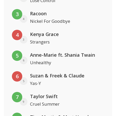
Lose Control
Racoon
3
4
Nickel For Goodbye
Kenya Grace
4
3
Strangers
Anne-Marie ft. Shania Twain
5
6
Unhealthy
Suzan & Freek & Claude
6
5
Yas-Y
Taylor Swift
7
9
Cruel Summer