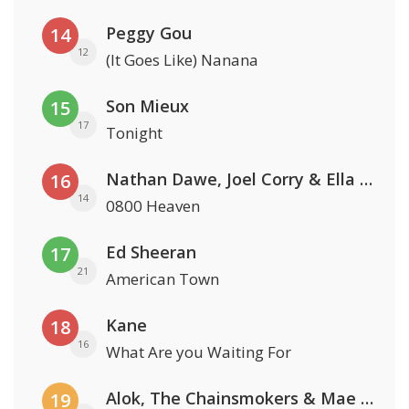
Peggy Gou
14
12
(It Goes Like) Nanana
Son Mieux
15
17
Tonight
Nathan Dawe, Joel Corry & Ella Henderson
16
14
0800 Heaven
Ed Sheeran
17
21
American Town
Kane
18
16
What Are you Waiting For
Alok, The Chainsmokers & Mae Stephens
19