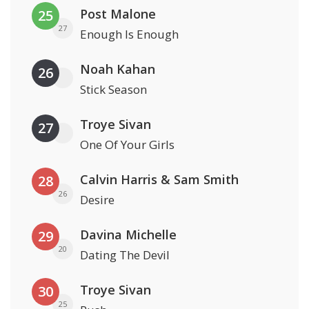
Post Malone
25
27
Enough Is Enough
Noah Kahan
26
Stick Season
Troye Sivan
27
One Of Your Girls
Calvin Harris & Sam Smith
28
26
Desire
Davina Michelle
29
20
Dating The Devil
Troye Sivan
30
25