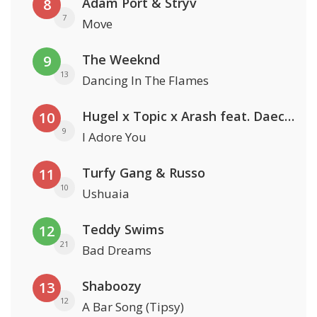
Adam Port & Stryv
8
7
Move
The Weeknd
9
13
Dancing In The Flames
Hugel x Topic x Arash feat. Daecolm
10
9
I Adore You
Turfy Gang & Russo
11
10
Ushuaia
Teddy Swims
12
21
Bad Dreams
Shaboozy
13
12
A Bar Song (Tipsy)