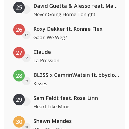
David Guetta & Alesso feat. Madison Love
25
Never Going Home Tonight
Roxy Dekker ft. Ronnie Flex
26
17
Gaan We Weg?
Claude
27
22
La Pression
BL3SS x CamrinWatsin ft. bbyclose
28
29
Kisses
Sam Feldt feat. Rosa Linn
29
Heart Like Mine
Shawn Mendes
30
30