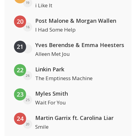
19
i Like It
Post Malone & Morgan Wallen
20
16
I Had Some Help
Yves Berendse & Emma Heesters
21
Alleen Met Jou
Linkin Park
22
26
The Emptiness Machine
Myles Smith
23
25
Wait For You
Martin Garrix ft. Carolina Liar
24
20
Smile