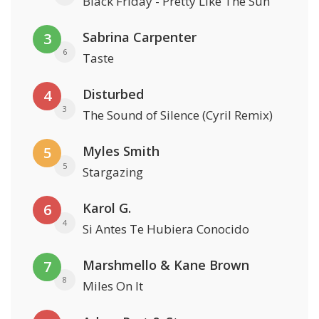
Black Friday - Pretty Like The Sun
Sabrina Carpenter
3
6
Taste
Disturbed
4
3
The Sound of Silence (Cyril Remix)
Myles Smith
5
5
Stargazing
Karol G.
6
4
Si Antes Te Hubiera Conocido
Marshmello & Kane Brown
7
8
Miles On It