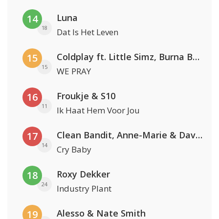
Luna
14
18
Dat Is Het Leven
Coldplay ft. Little Simz, Burna Boy, Elyanna & Tini
15
15
WE PRAY
Froukje & S10
16
11
Ik Haat Hem Voor Jou
Clean Bandit, Anne-Marie & David Guetta
17
14
Cry Baby
Roxy Dekker
18
24
Industry Plant
Alesso & Nate Smith
19