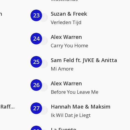
n
Suzan & Freek
23
Verleden Tijd
Alex Warren
24
Carry You Home
Sam Feld ft. JVKE & Anitta
25
Mi Amore
Alex Warren
26
Before You Leave Me
Jamoxy & Agatino Romero ft. Raffaella Carrà
Hannah Mae & Maksim
27
Ik Wil Dat je Liegt
La Fuente