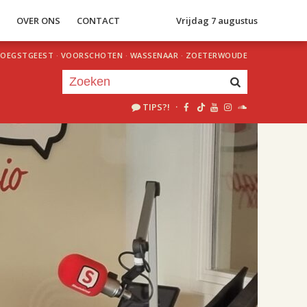
S
OVER ONS
CONTACT
Vrijdag 7 augustus
OEGSTGEEST
·
VOORSCHOTEN
·
WASSENAAR
·
ZOETERWOUDE
TIPS?!
·
Je luistert nu naar
uur 1 van 2
«
Vorig uur
Volgend uur
»
18.00