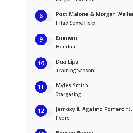
Post Malone & Morgan Walle
8
I Had Some Help
Eminem
9
Houdini
Dua Lipa
10
Training Season
Myles Smith
11
Stargazing
12
Pedro
Benson Boone