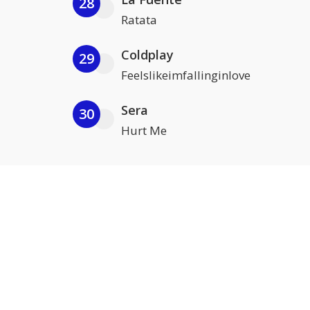
28
Ratata
Coldplay
29
Feelslikeimfallinginlove
Sera
30
Hurt Me