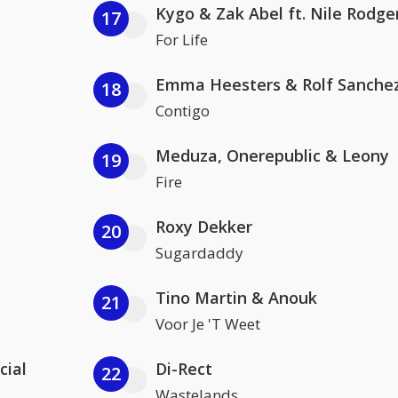
Kygo & Zak Abel ft. Nile Rodge
17
For Life
Emma Heesters & Rolf Sanche
18
Contigo
Meduza, Onerepublic & Leony
19
Fire
Roxy Dekker
20
Sugardaddy
Tino Martin & Anouk
21
Voor Je 'T Weet
cial
Di-Rect
22
Wastelands