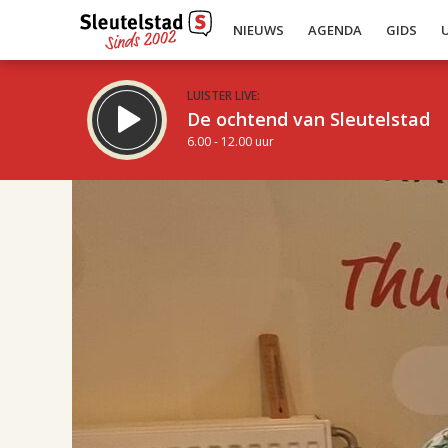
NIEUWS
AGENDA
GIDS
LUISTER LIVE:
De ochtend van Sleutelstad
6.00 - 12.00 uur
17.00
Inklappen