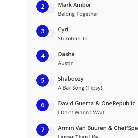
Mark Ambor
2
Belong Together
Cyril
3
Stumblin' In
Dasha
4
Austin
Shaboozy
5
A Bar Song (Tipsy)
David Guetta & OneRepublic
6
I Don’t Wanna Wait
Armin Van Buuren & Chef'Spe
7
Larger Than Life