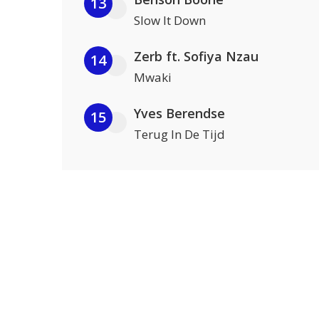
13
Slow It Down
Zerb ft. Sofiya Nzau
14
Mwaki
Yves Berendse
15
Terug In De Tijd