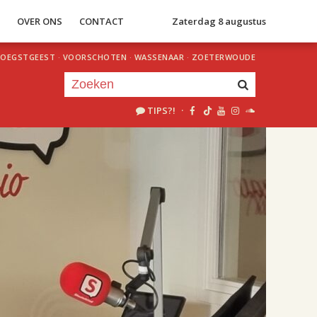
S
OVER ONS
CONTACT
Zaterdag 8 augustus
OEGSTGEEST
·
VOORSCHOTEN
·
WASSENAAR
·
ZOETERWOUDE
TIPS?!
·
Je luistert nu naar
uur 1 van 2
«
Vorig uur
Volgend uur
»
18.00