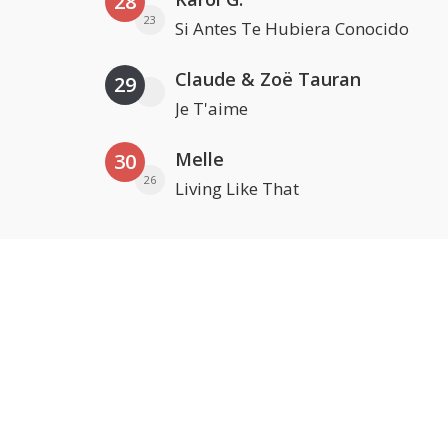
28
23
Si Antes Te Hubiera Conocido
Claude & Zoë Tauran
29
Je T'aime
Melle
30
26
Living Like That