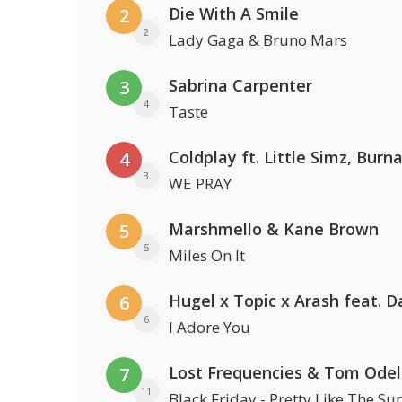
Die With A Smile
2
2
Lady Gaga & Bruno Mars
Sabrina Carpenter
3
4
Taste
4
3
WE PRAY
Marshmello & Kane Brown
5
5
Miles On It
6
6
I Adore You
Lost Frequencies & Tom Odel
7
11
Black Friday - Pretty Like The Su