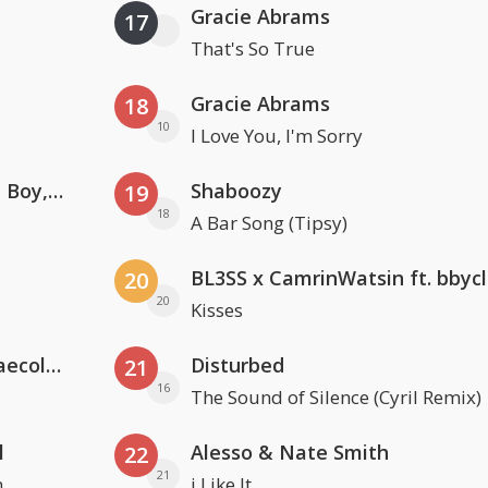
Gracie Abrams
17
That's So True
Gracie Abrams
18
10
I Love You, I'm Sorry
Coldplay ft. Little Simz, Burna Boy, Elyanna & Tini
Shaboozy
19
18
A Bar Song (Tipsy)
BL3SS x CamrinWatsin ft. bbyc
20
20
Kisses
Hugel x Topic x Arash feat. Daecolm
Disturbed
21
16
The Sound of Silence (Cyril Remix)
l
Alesso & Nate Smith
22
21
n
i Like It