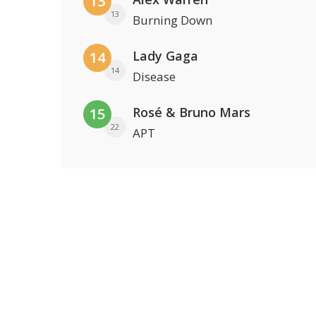
13
13
Burning Down
Lady Gaga
14
14
Disease
Rosé & Bruno Mars
15
22
APT