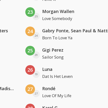
Morgan Wallen
23
25
Love Somebody
ters
24
24
Born To Love Ya
Gigi Perez
25
29
Sailor Song
Luna
26
19
Dat Is Het Leven
David Guetta & Alesso feat. Madison Love
Rondé
27
27
Love Of My Life
Karol G.