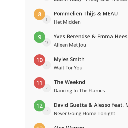
Pommelien Thijs & MEAU
8
8
Het Midden
Yves Berendse & Emma Hees
9
12
Alleen Met Jou
Myles Smith
10
9
Wait For You
The Weeknd
11
7
Dancing In The Flames
12
15
Never Going Home Tonight
Alex Warren