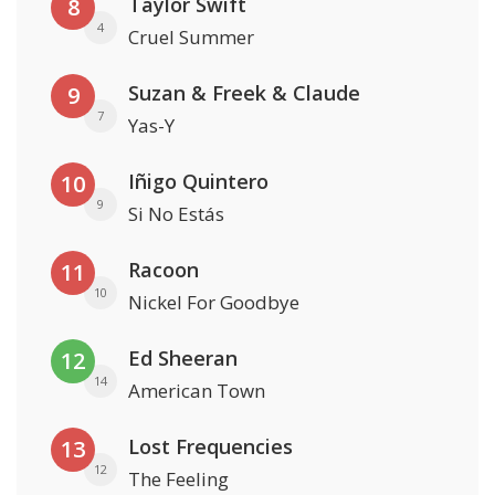
Taylor Swift
8
4
Cruel Summer
Suzan & Freek & Claude
9
7
Yas-Y
Iñigo Quintero
10
9
Si No Estás
Racoon
11
10
Nickel For Goodbye
Ed Sheeran
12
14
American Town
Lost Frequencies
13
12
The Feeling