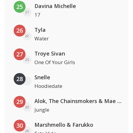
Davina Michelle
25
27
17
Tyla
26
22
Water
Troye Sivan
27
25
One Of Your Girls
Snelle
28
Hoodiedate
Alok, The Chainsmokers & Mae Stephens
29
23
Jungle
Marshmello & Farukko
30
26