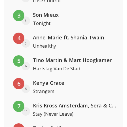
Lose Control
Son Mieux
3
8
Tonight
Anne-Marie ft. Shania Twain
4
3
Unhealthy
Tino Martin & Mart Hoogkamer
5
6
Hartslag Van De Stad
Kenya Grace
6
5
Strangers
Kris Kross Amsterdam, Sera & Conor Maynard
7
11
Stay (Never Leave)