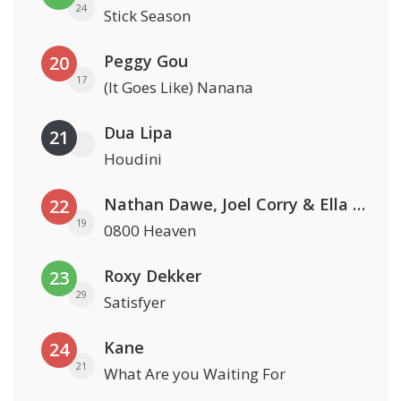
24
Stick Season
Peggy Gou
20
17
(It Goes Like) Nanana
Dua Lipa
21
Houdini
Nathan Dawe, Joel Corry & Ella Henderson
22
19
0800 Heaven
Roxy Dekker
23
29
Satisfyer
Kane
24
21
What Are you Waiting For