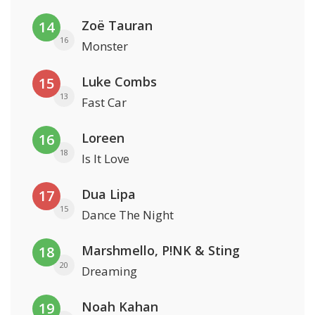
Zoë Tauran
14
16
Monster
Luke Combs
15
13
Fast Car
Loreen
16
18
Is It Love
Dua Lipa
17
15
Dance The Night
Marshmello, P!NK & Sting
18
20
Dreaming
Noah Kahan
19