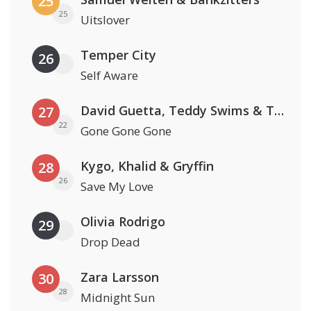
25
25
Uitslover
Temper City
26
Self Aware
David Guetta, Teddy Swims & Tones And I
27
22
Gone Gone Gone
Kygo, Khalid & Gryffin
28
26
Save My Love
Olivia Rodrigo
29
Drop Dead
Zara Larsson
30
28
Midnight Sun