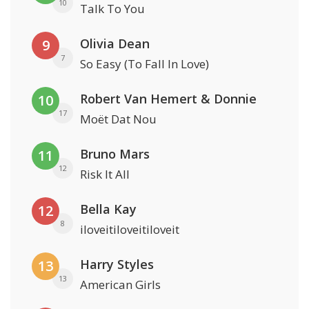
10
Talk To You
Olivia Dean
9
7
So Easy (To Fall In Love)
Robert Van Hemert & Donnie
10
17
Moët Dat Nou
Bruno Mars
11
12
Risk It All
Bella Kay
12
8
iloveitiloveitiloveit
Harry Styles
13
13
American Girls