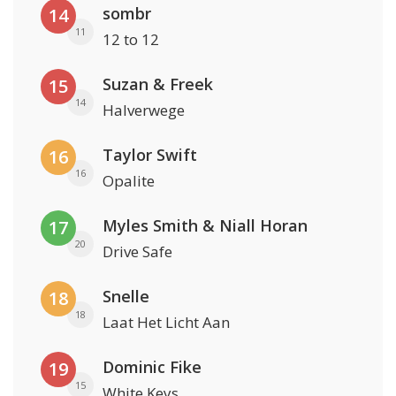
sombr
14
11
12 to 12
Suzan & Freek
15
14
Halverwege
Taylor Swift
16
16
Opalite
Myles Smith & Niall Horan
17
20
Drive Safe
Snelle
18
18
Laat Het Licht Aan
Dominic Fike
19
15
White Keys