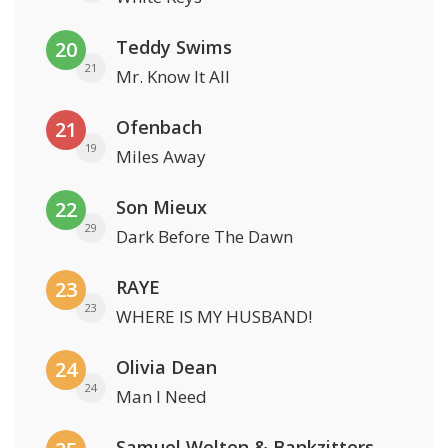
Teddy Swims
20
21
Mr. Know It All
Ofenbach
21
19
Miles Away
Son Mieux
22
29
Dark Before The Dawn
RAYE
23
23
WHERE IS MY HUSBAND!
Olivia Dean
24
24
Man I Need
Samuel Welten & Bankzitters