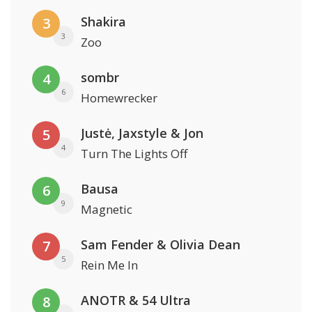
Shakira
3
3
Zoo
sombr
4
6
Homewrecker
Justė, Jaxstyle & Jon
5
4
Turn The Lights Off
Bausa
6
9
Magnetic
Sam Fender & Olivia Dean
7
5
Rein Me In
ANOTR & 54 Ultra
8