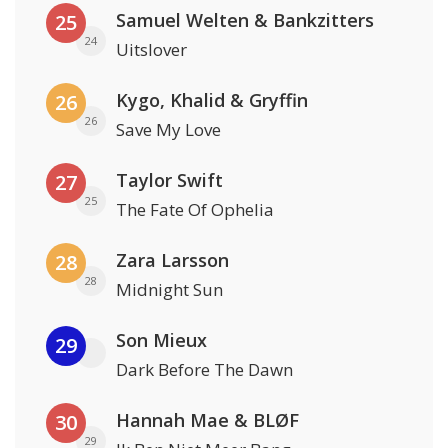
Samuel Welten & Bankzitters
25
24
Uitslover
Kygo, Khalid & Gryffin
26
26
Save My Love
Taylor Swift
27
25
The Fate Of Ophelia
Zara Larsson
28
28
Midnight Sun
Son Mieux
29
Dark Before The Dawn
Hannah Mae & BLØF
30
29