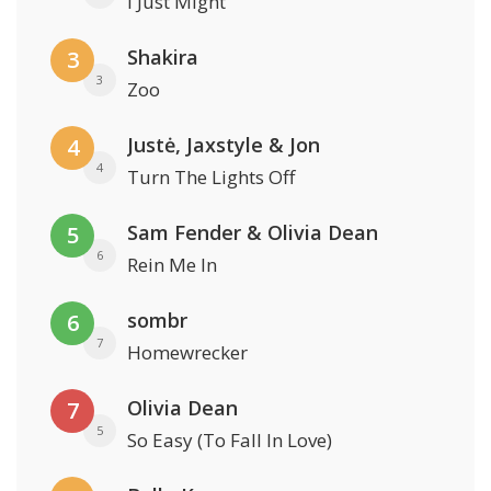
I Just Might
Shakira
3
3
Zoo
Justė, Jaxstyle & Jon
4
4
Turn The Lights Off
Sam Fender & Olivia Dean
5
6
Rein Me In
sombr
6
7
Homewrecker
Olivia Dean
7
5
So Easy (To Fall In Love)