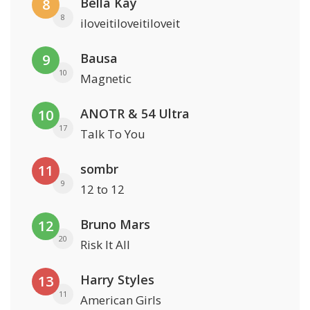
Bella Kay
8
8
iloveitiloveitiloveit
Bausa
9
10
Magnetic
ANOTR & 54 Ultra
10
17
Talk To You
sombr
11
9
12 to 12
Bruno Mars
12
20
Risk It All
Harry Styles
13
11
American Girls