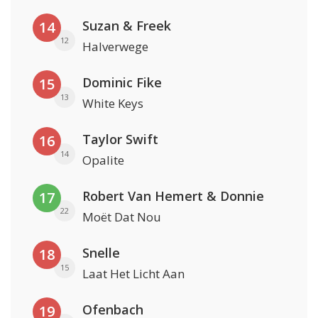
Suzan & Freek
14
12
Halverwege
Dominic Fike
15
13
White Keys
Taylor Swift
16
14
Opalite
Robert Van Hemert & Donnie
17
22
Moët Dat Nou
Snelle
18
15
Laat Het Licht Aan
Ofenbach
19