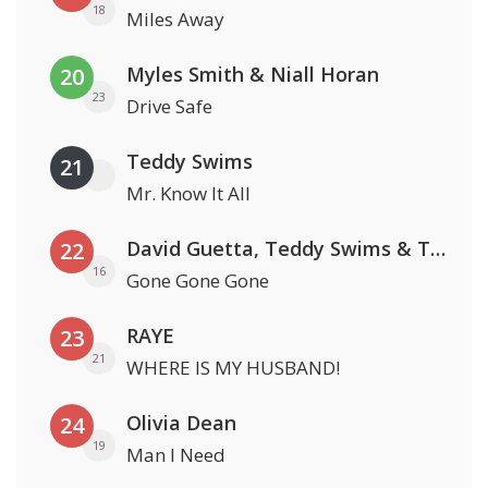
18
Miles Away
Myles Smith & Niall Horan
20
23
Drive Safe
Teddy Swims
21
Mr. Know It All
David Guetta, Teddy Swims & Tones And I
22
16
Gone Gone Gone
RAYE
23
21
WHERE IS MY HUSBAND!
Olivia Dean
24
19
Man I Need