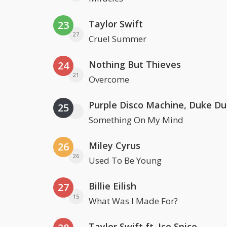
Taylor Swift
23
27
Cruel Summer
Nothing But Thieves
24
21
Overcome
25
Something On My Mind
Miley Cyrus
26
26
Used To Be Young
Billie Eilish
27
15
What Was I Made For?
Taylor Swift ft. Ice Spice