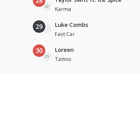
28
22
Karma
Luke Combs
29
Fast Car
Loreen
30
25
Tattoo