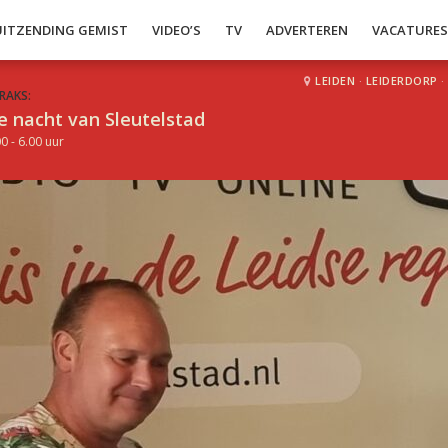
UITZENDING GEMIST
VIDEO’S
TV
ADVERTEREN
VACATURE
LEIDEN
·
LEIDERDORP
·
RAKS:
e nacht van Sleutelstad
0 - 6.00 uur