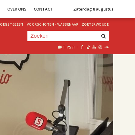
S
OVER ONS
CONTACT
Zaterdag 8 augustus
OEGSTGEEST
·
VOORSCHOTEN
·
WASSENAAR
·
ZOETERWOUDE
TIPS?!
·
Je luistert nu naar
uur 1 van 2
«
Vorig uur
Volgend uur
»
18.00