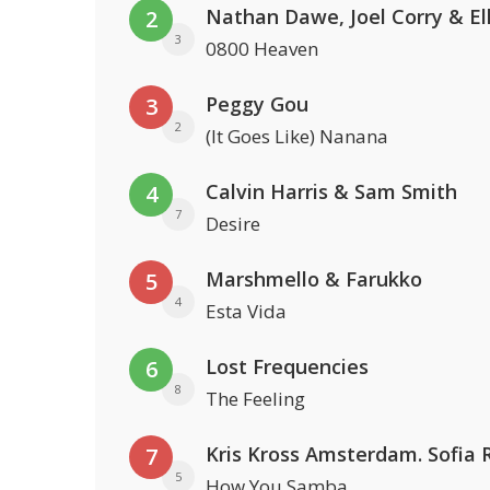
2
3
0800 Heaven
Peggy Gou
3
2
(It Goes Like) Nanana
Calvin Harris & Sam Smith
4
7
Desire
Marshmello & Farukko
5
4
Esta Vida
Lost Frequencies
6
8
The Feeling
7
5
How You Samba