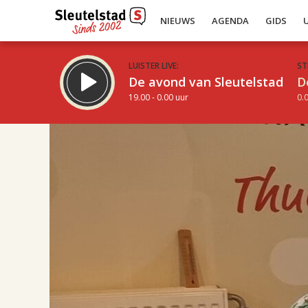
NIEUWS
AGENDA
GIDS
LUISTER LIVE:
ST
De avond van Sleutelstad
D
19.00 - 0.00 uur
0.0
17.00
Inklappen