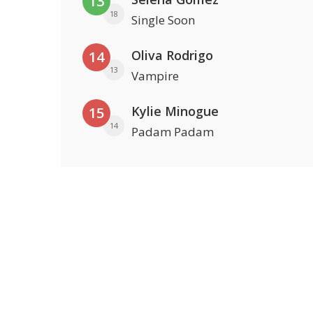
13
18
Single Soon
Oliva Rodrigo
14
13
Vampire
Kylie Minogue
15
14
Padam Padam