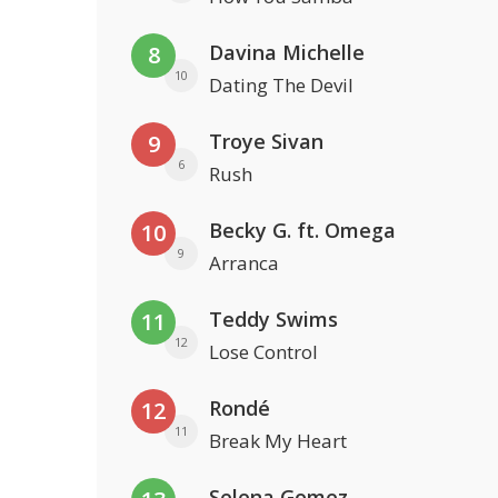
Davina Michelle
8
10
Dating The Devil
Troye Sivan
9
6
Rush
Becky G. ft. Omega
10
9
Arranca
Teddy Swims
11
12
Lose Control
Rondé
12
11
Break My Heart
Selena Gomez