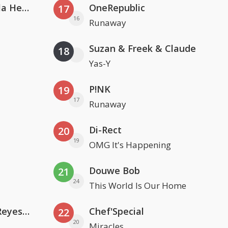
Nathan Dawe, Joel Corry & Ella Henderson
OneRepublic
17
16
Runaway
Suzan & Freek & Claude
18
Yas-Y
P!NK
19
17
Runaway
Di-Rect
20
19
OMG It's Happening
Douwe Bob
21
24
This World Is Our Home
Kris Kross Amsterdam. Sofia Reyes & Tinie Tempah
Chef'Special
22
20
Miracles