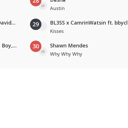
28
23
Austin
Clean Bandit, Anne-Marie & David Guetta
BL3SS x CamrinWatsin ft. bbyc
29
Kisses
Coldplay ft. Little Simz, Burna Boy, Elyanna & Tini
Shawn Mendes
30
26
Why Why Why