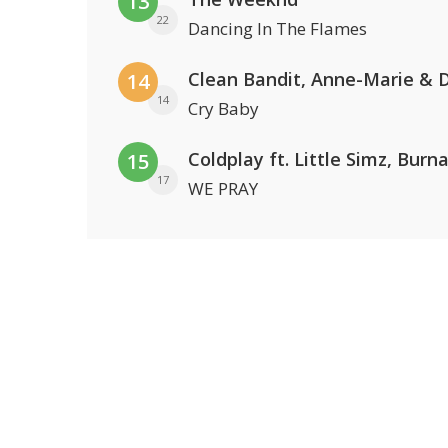
13
22
Dancing In The Flames
14
14
Cry Baby
15
17
WE PRAY