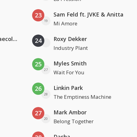
Sam Feld ft. JVKE & Anitta
23
19
Mi Amore
Hugel x Topic x Arash feat. Daecolm
Roxy Dekker
24
Industry Plant
Myles Smith
25
27
Wait For You
Linkin Park
26
28
The Emptiness Machine
Mark Ambor
27
20
Belong Together
Dasha