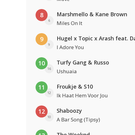
Marshmello & Kane Brown
8
6
Miles On It
9
9
I Adore You
Turfy Gang & Russo
10
16
Ushuaia
Froukje & S10
11
12
Ik Haat Hem Voor Jou
Shaboozy
12
10
A Bar Song (Tipsy)
The Weeknd