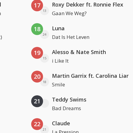
l
Roxy Dekker ft. Ronnie Flex
17
13
n
Gaan We Weg?
Luna
18
24
)
Dat Is Het Leven
Alesso & Nate Smith
19
15
i Like It
Martin Garrix ft. Carolina Liar
20
18
Smile
Teddy Swims
21
Bad Dreams
Claude
22
21
La Pression