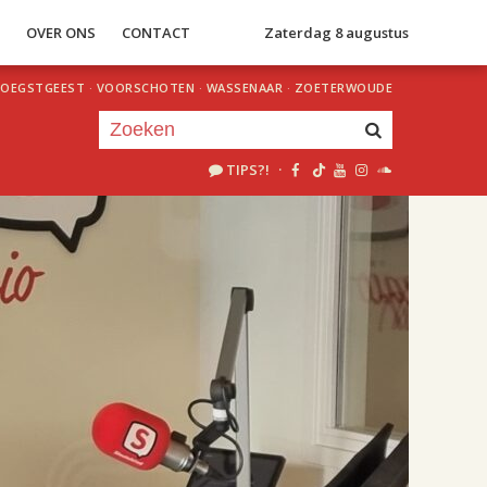
S
OVER ONS
CONTACT
Zaterdag 8 augustus
OEGSTGEEST
·
VOORSCHOTEN
·
WASSENAAR
·
ZOETERWOUDE
TIPS?!
·
Je luistert nu naar
uur 1 van 2
«
Vorig uur
Volgend uur
»
18.00