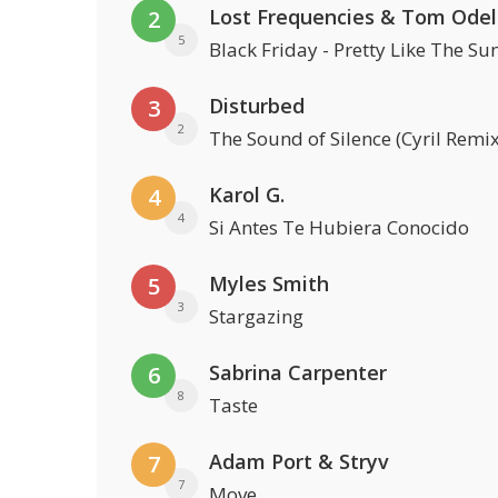
Lost Frequencies & Tom Odel
2
5
Black Friday - Pretty Like The Su
Disturbed
3
2
The Sound of Silence (Cyril Remix
Karol G.
4
4
Si Antes Te Hubiera Conocido
Myles Smith
5
3
Stargazing
Sabrina Carpenter
6
8
Taste
Adam Port & Stryv
7
7
Move