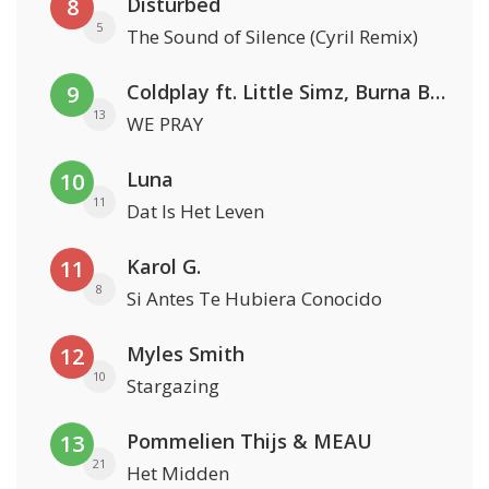
Disturbed
8
5
The Sound of Silence (Cyril Remix)
Coldplay ft. Little Simz, Burna Boy, Elyanna & Tini
9
13
WE PRAY
Luna
10
11
Dat Is Het Leven
Karol G.
11
8
Si Antes Te Hubiera Conocido
Myles Smith
12
10
Stargazing
Pommelien Thijs & MEAU
13
21
Het Midden