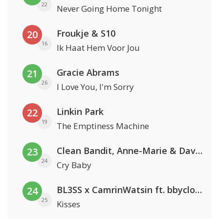
22
Never Going Home Tonight
Froukje & S10
20
16
Ik Haat Hem Voor Jou
Gracie Abrams
21
26
I Love You, I'm Sorry
Linkin Park
22
19
The Emptiness Machine
Clean Bandit, Anne-Marie & David Guetta
23
24
Cry Baby
BL3SS x CamrinWatsin ft. bbyclose
24
25
Kisses