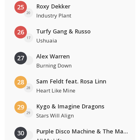
Roxy Dekker
25
20
Industry Plant
Turfy Gang & Russo
26
17
Ushuaia
Alex Warren
27
Burning Down
Sam Feldt feat. Rosa Linn
28
28
Heart Like Mine
Kygo & Imagine Dragons
29
29
Stars Will Align
Purple Disco Machine & The Magician
30