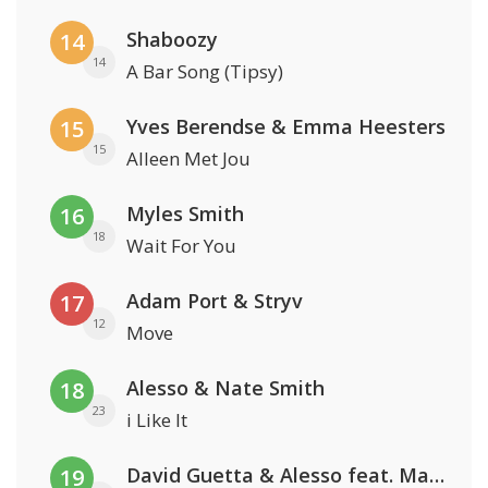
Shaboozy
14
14
A Bar Song (Tipsy)
Yves Berendse & Emma Heesters
15
15
Alleen Met Jou
Myles Smith
16
18
Wait For You
Adam Port & Stryv
17
12
Move
Alesso & Nate Smith
18
23
i Like It
David Guetta & Alesso feat. Madison Love
19