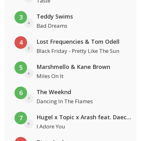
Taste
Teddy Swims
3
4
Bad Dreams
Lost Frequencies & Tom Odell
4
3
Black Friday - Pretty Like The Sun
Marshmello & Kane Brown
5
6
Miles On It
The Weeknd
6
7
Dancing In The Flames
Hugel x Topic x Arash feat. Daecolm
7
9
I Adore You