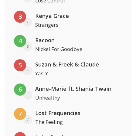
Lose Control
Kenya Grace
3
2
Strangers
Racoon
4
5
Nickel For Goodbye
Suzan & Freek & Claude
5
4
Yas-Y
Anne-Marie ft. Shania Twain
6
8
Unhealthy
Lost Frequencies
7
7
The Feeling