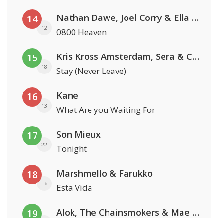
Nathan Dawe, Joel Corry & Ella Henderson
14
12
0800 Heaven
Kris Kross Amsterdam, Sera & Conor Maynard
15
18
Stay (Never Leave)
Kane
16
13
What Are you Waiting For
Son Mieux
17
22
Tonight
Marshmello & Farukko
18
16
Esta Vida
Alok, The Chainsmokers & Mae Stephens
19