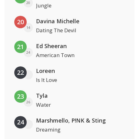
20
Jungle
Davina Michelle
20
14
Dating The Devil
Ed Sheeran
21
24
American Town
Loreen
22
Is It Love
Tyla
23
26
Water
Marshmello, P!NK & Sting
24
Dreaming