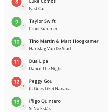
Luke Combs
8
6
Fast Car
Taylor Swift
9
10
Cruel Summer
Tino Martin & Mart Hoogkamer
10
15
Hartslag Van De Stad
Dua Lipa
11
9
Dance The Night
Peggy Gou
12
11
(It Goes Like) Nanana
Iñigo Quintero
13
17
Si No Estás