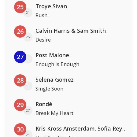
Troye Sivan
25
21
Rush
Calvin Harris & Sam Smith
26
25
Desire
Post Malone
27
Enough Is Enough
Selena Gomez
28
19
Single Soon
Rondé
29
27
Break My Heart
Kris Kross Amsterdam. Sofia Reyes & Tinie Tempah
30
23