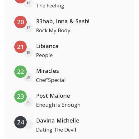
16
The Feeling
R3hab, Inna & Sash!
20
17
Rock My Body
Libianca
21
18
People
Miracles
22
28
Chef'Special
Post Malone
23
26
Enough is Enough
Davina Michelle
24
Dating The Devil