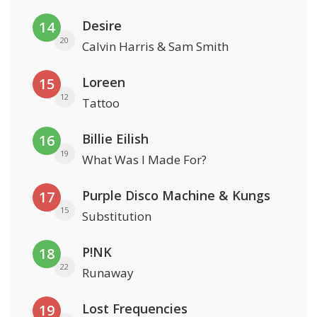
Desire
14
20
Calvin Harris & Sam Smith
Loreen
15
12
Tattoo
Billie Eilish
16
19
What Was I Made For?
Purple Disco Machine & Kungs
17
15
Substitution
P!NK
18
22
Runaway
Lost Frequencies
19