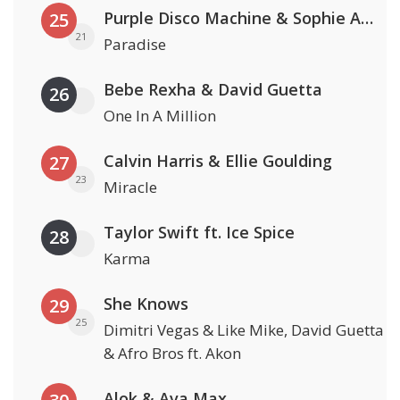
Purple Disco Machine & Sophie And The Giants
25
21
Paradise
Bebe Rexha & David Guetta
26
One In A Million
Calvin Harris & Ellie Goulding
27
23
Miracle
Taylor Swift ft. Ice Spice
28
Karma
She Knows
29
25
Dimitri Vegas & Like Mike, David Guetta
& Afro Bros ft. Akon
Alok & Ava Max