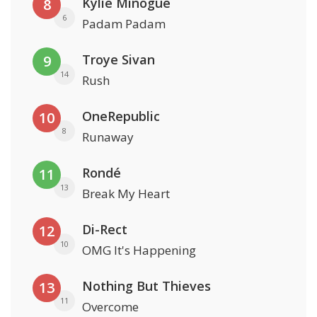
Kylie Minogue
8
6
Padam Padam
Troye Sivan
9
14
Rush
OneRepublic
10
8
Runaway
Rondé
11
13
Break My Heart
Di-Rect
12
10
OMG It's Happening
Nothing But Thieves
13
11
Overcome