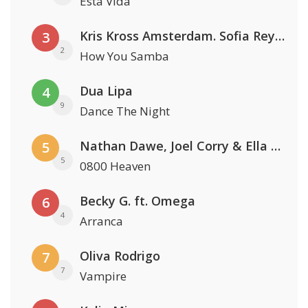
Esta Vida
Kris Kross Amsterdam. Sofia Reyes & Tinie Tempah
3
2
How You Samba
Dua Lipa
4
9
Dance The Night
Nathan Dawe, Joel Corry & Ella Henderson
5
5
0800 Heaven
Becky G. ft. Omega
6
4
Arranca
Oliva Rodrigo
7
7
Vampire