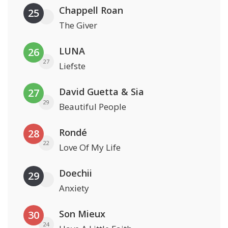
Chappell Roan
25
The Giver
LUNA
26
27
Liefste
David Guetta & Sia
27
29
Beautiful People
Rondé
28
22
Love Of My Life
Doechii
29
Anxiety
Son Mieux
30
24