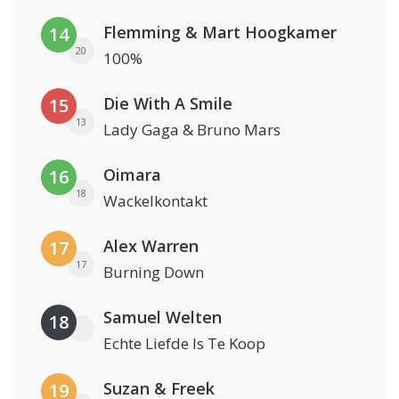
Flemming & Mart Hoogkamer
14
20
100%
Die With A Smile
15
13
Lady Gaga & Bruno Mars
Oimara
16
18
Wackelkontakt
Alex Warren
17
17
Burning Down
Samuel Welten
18
Echte Liefde Is Te Koop
Suzan & Freek
19