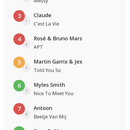
Messy
Claude
3
1
C'est La Vie
Rosé & Bruno Mars
4
2
APT
Martin Garrix & Jex
5
5
Told You So
Myles Smith
6
7
Nice To Meet You
Antoon
7
6
Beetje Van Mij