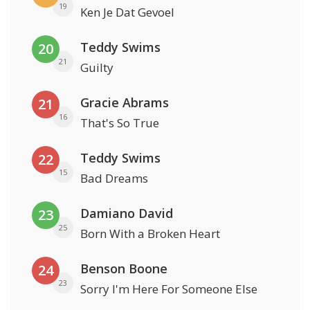
19
Ken Je Dat Gevoel
Teddy Swims
20
21
Guilty
Gracie Abrams
21
16
That's So True
Teddy Swims
22
15
Bad Dreams
Damiano David
23
25
Born With a Broken Heart
Benson Boone
24
23
Sorry I'm Here For Someone Else