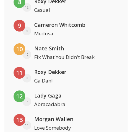
Roxy Dekker
8
12
Casual
Cameron Whitcomb
9
8
Medusa
Nate Smith
10
10
Fix What You Didn't Break
Roxy Dekker
11
9
Ga Dan!
Lady Gaga
12
14
Abracadabra
Morgan Wallen
13
11
Love Somebody