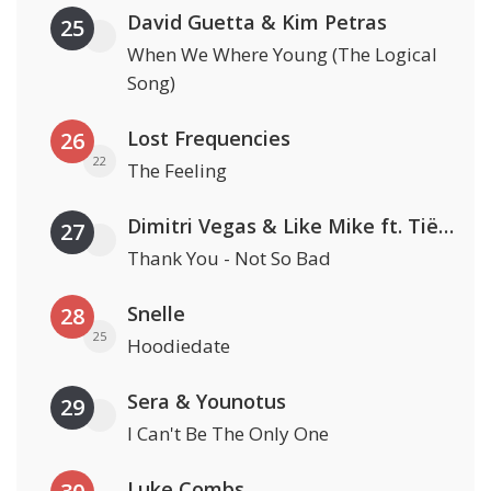
David Guetta & Kim Petras
25
When We Where Young (The Logical
Song)
Lost Frequencies
26
22
The Feeling
Dimitri Vegas & Like Mike ft. Tiësto, W&W & Dido
27
Thank You - Not So Bad
Snelle
28
25
Hoodiedate
Sera & Younotus
29
I Can't Be The Only One
Luke Combs