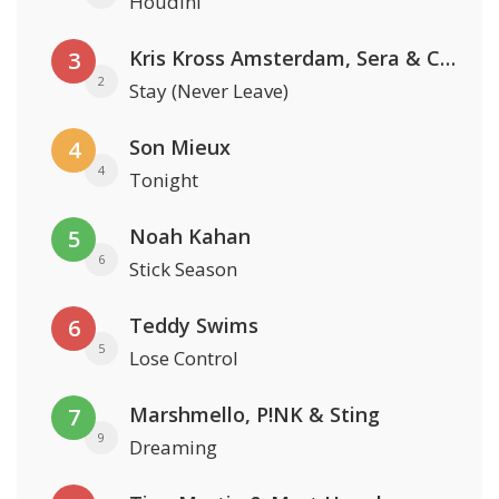
Houdini
Kris Kross Amsterdam, Sera & Conor Maynard
3
2
Stay (Never Leave)
Son Mieux
4
4
Tonight
Noah Kahan
5
6
Stick Season
Teddy Swims
6
5
Lose Control
Marshmello, P!NK & Sting
7
9
Dreaming