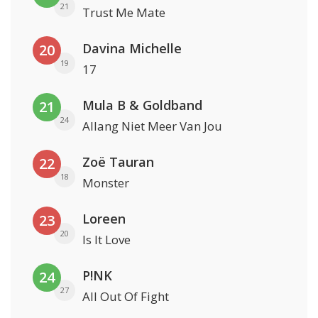
21
Trust Me Mate
Davina Michelle
20
19
17
Mula B & Goldband
21
24
Allang Niet Meer Van Jou
Zoë Tauran
22
18
Monster
Loreen
23
20
Is It Love
P!NK
24
27
All Out Of Fight