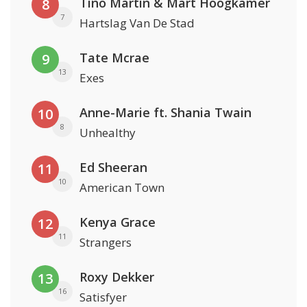
Tino Martin & Mart Hoogkamer
8
7
Hartslag Van De Stad
Tate Mcrae
9
13
Exes
Anne-Marie ft. Shania Twain
10
8
Unhealthy
Ed Sheeran
11
10
American Town
Kenya Grace
12
11
Strangers
Roxy Dekker
13
16
Satisfyer