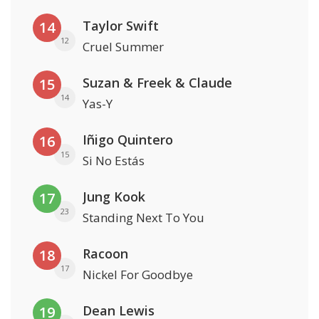
Taylor Swift
14
12
Cruel Summer
Suzan & Freek & Claude
15
14
Yas-Y
Iñigo Quintero
16
15
Si No Estás
Jung Kook
17
23
Standing Next To You
Racoon
18
17
Nickel For Goodbye
Dean Lewis
19