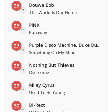
Douwe Bob
25
21
This World Is Our Home
P!NK
26
20
Runaway
Purple Disco Machine, Duke Dumont & Nothing But Thieves
27
22
Something On My Mind
Nothing But Thieves
28
27
Overcome
Miley Cyrus
29
26
Used To Be Young
Di-Rect
30
25