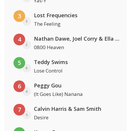
Yas-Y
Lost Frequencies
3
3
The Feeling
Nathan Dawe, Joel Corry & Ella Henderson
4
2
0800 Heaven
Teddy Swims
5
9
Lose Control
Peggy Gou
6
4
(It Goes Like) Nanana
Calvin Harris & Sam Smith
7
5
Desire