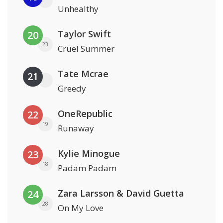
Unhealthy
Taylor Swift
20
23
Cruel Summer
Tate Mcrae
21
Greedy
OneRepublic
22
19
Runaway
Kylie Minogue
23
18
Padam Padam
Zara Larsson & David Guetta
24
28
On My Love