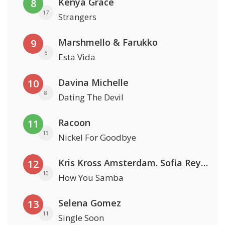
Kenya Grace
8
17
Strangers
Marshmello & Farukko
9
6
Esta Vida
Davina Michelle
10
8
Dating The Devil
Racoon
11
13
Nickel For Goodbye
Kris Kross Amsterdam. Sofia Reyes & Tinie Tempah
12
10
How You Samba
Selena Gomez
13
11
Single Soon