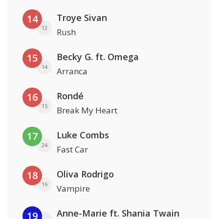
Troye Sivan
14
12
Rush
Becky G. ft. Omega
15
14
Arranca
Rondé
16
15
Break My Heart
Luke Combs
17
24
Fast Car
Oliva Rodrigo
18
16
Vampire
Anne-Marie ft. Shania Twain
19