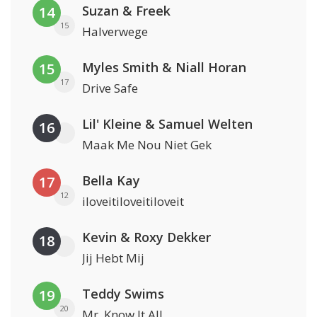
Suzan & Freek
14
15
Halverwege
Myles Smith & Niall Horan
15
17
Drive Safe
Lil' Kleine & Samuel Welten
16
Maak Me Nou Niet Gek
Bella Kay
17
12
iloveitiloveitiloveit
Kevin & Roxy Dekker
18
Jij Hebt Mij
Teddy Swims
19
20
Mr. Know It All