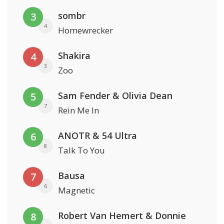
sombr
3
4
Homewrecker
Shakira
4
3
Zoo
Sam Fender & Olivia Dean
5
7
Rein Me In
ANOTR & 54 Ultra
6
8
Talk To You
Bausa
7
6
Magnetic
Robert Van Hemert & Donnie
8