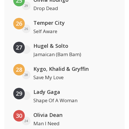
25
29
Drop Dead
Temper City
26
26
Self Aware
Hugel & Solto
27
Jamaican (Bam Bam)
Kygo, Khalid & Gryffin
28
28
Save My Love
Lady Gaga
29
Shape Of A Woman
Olivia Dean
30
24
Man I Need