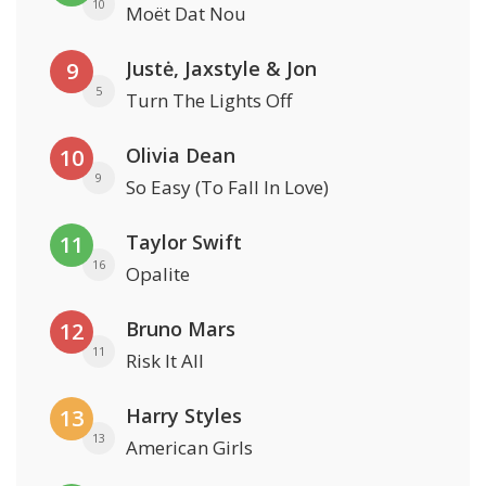
10
Moët Dat Nou
Justė, Jaxstyle & Jon
9
5
Turn The Lights Off
Olivia Dean
10
9
So Easy (To Fall In Love)
Taylor Swift
11
16
Opalite
Bruno Mars
12
11
Risk It All
Harry Styles
13
13
American Girls