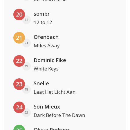
sombr
20
14
12 to 12
Ofenbach
21
21
Miles Away
Dominic Fike
22
19
White Keys
Snelle
23
18
Laat Het Licht Aan
Son Mieux
24
22
Dark Before The Dawn
Olivia Rodrigo