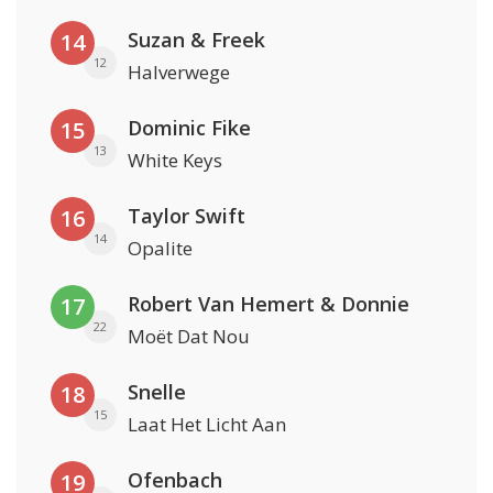
Suzan & Freek
14
12
Halverwege
Dominic Fike
15
13
White Keys
Taylor Swift
16
14
Opalite
Robert Van Hemert & Donnie
17
22
Moët Dat Nou
Snelle
18
15
Laat Het Licht Aan
Ofenbach
19