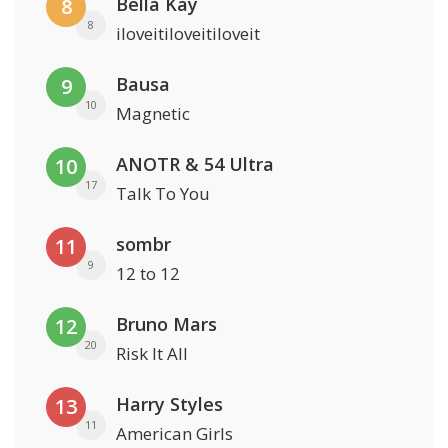
Bella Kay
8
8
iloveitiloveitiloveit
Bausa
9
10
Magnetic
ANOTR & 54 Ultra
10
17
Talk To You
sombr
11
9
12 to 12
Bruno Mars
12
20
Risk It All
Harry Styles
13
11
American Girls