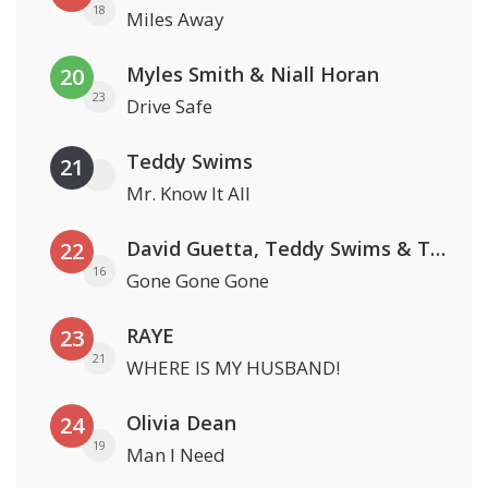
18
Miles Away
Myles Smith & Niall Horan
20
23
Drive Safe
Teddy Swims
21
Mr. Know It All
David Guetta, Teddy Swims & Tones And I
22
16
Gone Gone Gone
RAYE
23
21
WHERE IS MY HUSBAND!
Olivia Dean
24
19
Man I Need