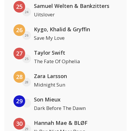
Samuel Welten & Bankzitters
25
24
Uitslover
Kygo, Khalid & Gryffin
26
26
Save My Love
Taylor Swift
27
25
The Fate Of Ophelia
Zara Larsson
28
28
Midnight Sun
Son Mieux
29
Dark Before The Dawn
Hannah Mae & BLØF
30
29