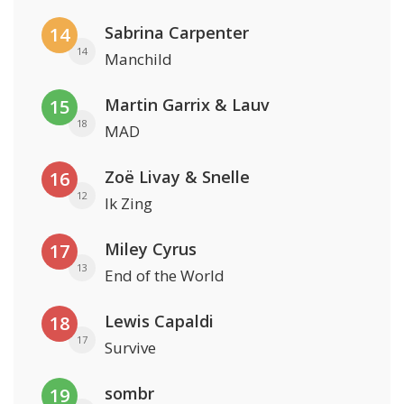
Sabrina Carpenter
14
14
Manchild
Martin Garrix & Lauv
15
18
MAD
Zoë Livay & Snelle
16
12
Ik Zing
Miley Cyrus
17
13
End of the World
Lewis Capaldi
18
17
Survive
sombr
19