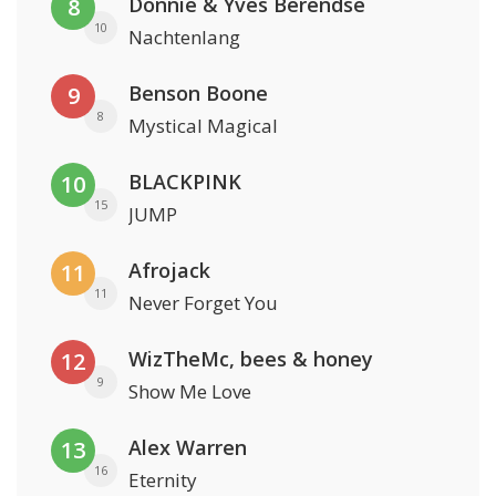
Donnie & Yves Berendse
8
10
Nachtenlang
Benson Boone
9
8
Mystical Magical
BLACKPINK
10
15
JUMP
Afrojack
11
11
Never Forget You
WizTheMc, bees & honey
12
9
Show Me Love
Alex Warren
13
16
Eternity