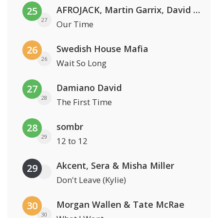
AFROJACK, Martin Garrix, David Guetta & Amél
25
27
Our Time
Swedish House Mafia
26
26
Wait So Long
Damiano David
27
28
The First Time
sombr
28
29
12 to 12
Akcent, Sera & Misha Miller
29
Don't Leave (Kylie)
Morgan Wallen & Tate McRae
30
30