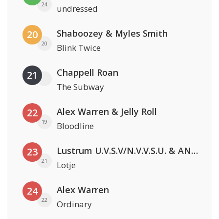
24
undressed
Shaboozey & Myles Smith
20
20
Blink Twice
Chappell Roan
21
The Subway
Alex Warren & Jelly Roll
22
19
Bloodline
Lustrum U.V.S.V/N.V.V.S.U. & ANNO ONS & Jopke van Dobbenburgh & Roeland Beelen
23
21
Lotje
Alex Warren
24
22
Ordinary