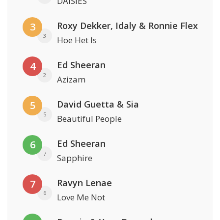
DAISIES
Roxy Dekker, Idaly & Ronnie Flex
3
3
Hoe Het Is
Ed Sheeran
4
2
Azizam
David Guetta & Sia
5
5
Beautiful People
Ed Sheeran
6
7
Sapphire
Ravyn Lenae
7
6
Love Me Not