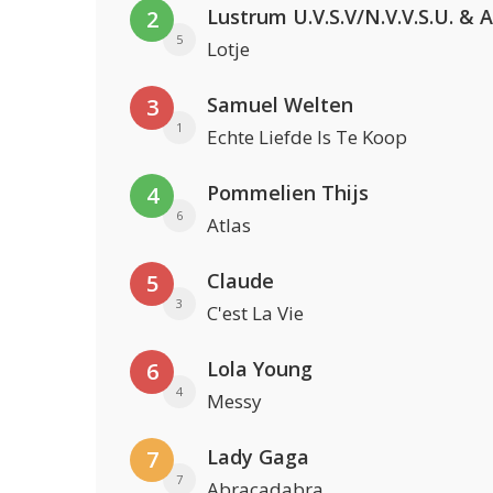
2
5
Lotje
Samuel Welten
3
1
Echte Liefde Is Te Koop
Pommelien Thijs
4
6
Atlas
Claude
5
3
C'est La Vie
Lola Young
6
4
Messy
Lady Gaga
7
7
Abracadabra