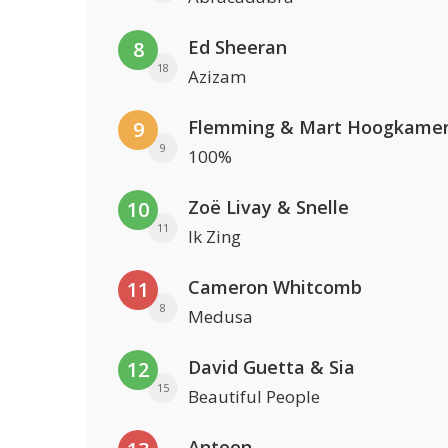
Ed Sheeran
8
18
Azizam
Flemming & Mart Hoogkame
9
9
100%
Zoë Livay & Snelle
10
11
Ik Zing
Cameron Whitcomb
11
8
Medusa
David Guetta & Sia
12
15
Beautiful People
Antoon