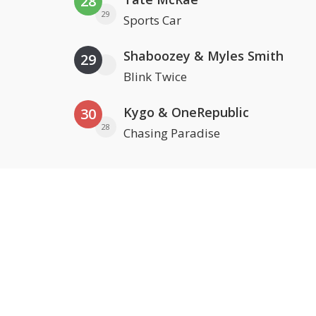
28
29
Sports Car
Shaboozey & Myles Smith
29
Blink Twice
Kygo & OneRepublic
30
28
Chasing Paradise