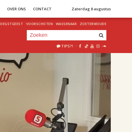
S
OVER ONS
CONTACT
Zaterdag 8 augustus
OEGSTGEEST
·
VOORSCHOTEN
·
WASSENAAR
·
ZOETERWOUDE
TIPS?!
·
Je luistert nu naar
uur 1 van 2
«
Vorig uur
Volgend uur
»
18.00