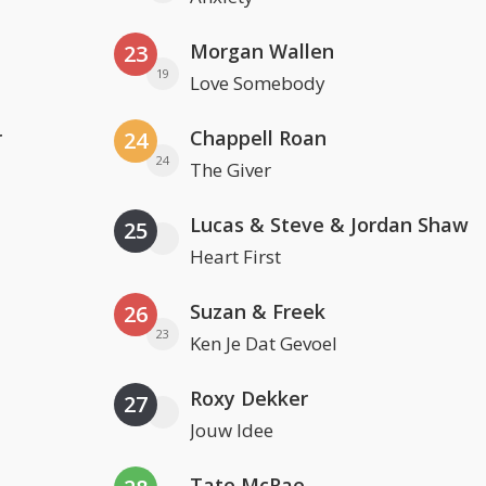
Morgan Wallen
23
19
Love Somebody
r
Chappell Roan
24
24
The Giver
Lucas & Steve & Jordan Shaw
25
Heart First
Suzan & Freek
26
23
Ken Je Dat Gevoel
Roxy Dekker
27
Jouw Idee
Tate McRae