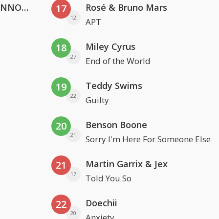
Lustrum U.V.S.V/N.V.V.S.U. & ANNO ONS & Jopke van Dobbenburgh & Roeland Beelen
Rosé & Bruno Mars
17
12
APT
Miley Cyrus
18
27
End of the World
Teddy Swims
19
22
Guilty
Benson Boone
20
21
Sorry I'm Here For Someone Else
Martin Garrix & Jex
21
17
Told You So
Doechii
22
20
Anxiety