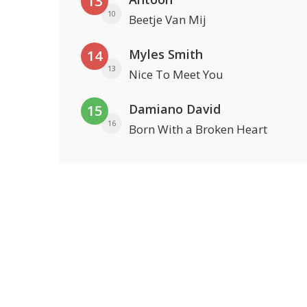
13
10
Beetje Van Mij
Myles Smith
14
13
Nice To Meet You
Damiano David
15
16
Born With a Broken Heart