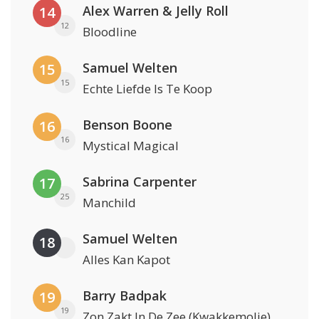
Alex Warren & Jelly Roll
14
12
Bloodline
Samuel Welten
15
15
Echte Liefde Is Te Koop
Benson Boone
16
16
Mystical Magical
Sabrina Carpenter
17
25
Manchild
Samuel Welten
18
Alles Kan Kapot
Barry Badpak
19
19
Zon Zakt In De Zee (Kwakkemolie)