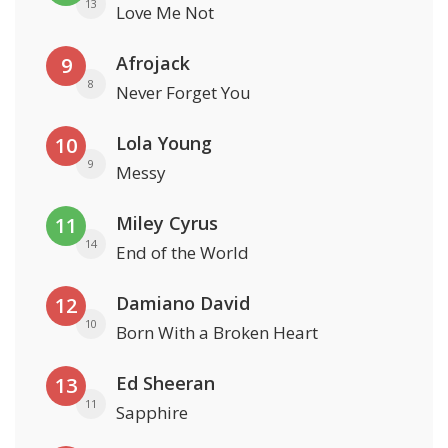
13
Love Me Not
Afrojack
9
8
Never Forget You
Lola Young
10
9
Messy
Miley Cyrus
11
14
End of the World
Damiano David
12
10
Born With a Broken Heart
Ed Sheeran
13
11
Sapphire