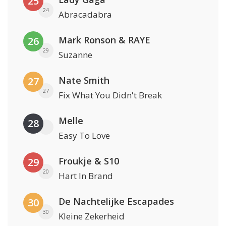
25
24
Abracadabra
Mark Ronson & RAYE
26
29
Suzanne
Nate Smith
27
27
Fix What You Didn't Break
Melle
28
Easy To Love
Froukje & S10
29
20
Hart In Brand
De Nachtelijke Escapades
30
30
Kleine Zekerheid