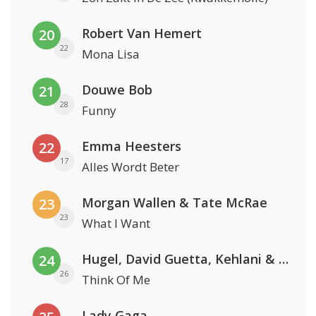
Robert Van Hemert
20
22
Mona Lisa
Douwe Bob
21
28
Funny
Emma Heesters
22
17
Alles Wordt Beter
Morgan Wallen & Tate McRae
23
23
What I Want
Hugel, David Guetta, Kehlani & Daecolm
24
26
Think Of Me
Lady Gaga