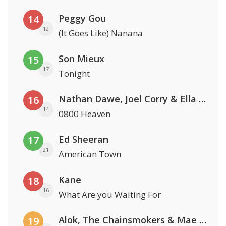
Peggy Gou
14
12
(It Goes Like) Nanana
Son Mieux
15
17
Tonight
Nathan Dawe, Joel Corry & Ella Henderson
16
14
0800 Heaven
Ed Sheeran
17
21
American Town
Kane
18
16
What Are you Waiting For
Alok, The Chainsmokers & Mae Stephens
19