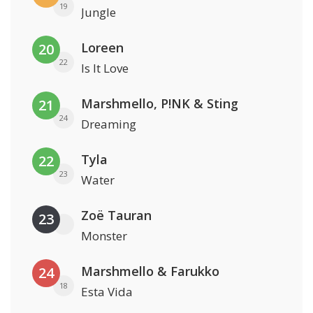
19
Jungle
Loreen
20
22
Is It Love
Marshmello, P!NK & Sting
21
24
Dreaming
Tyla
22
23
Water
Zoë Tauran
23
Monster
Marshmello & Farukko
24
18
Esta Vida