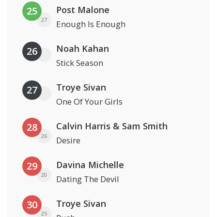
Post Malone
25
27
Enough Is Enough
Noah Kahan
26
Stick Season
Troye Sivan
27
One Of Your Girls
Calvin Harris & Sam Smith
28
26
Desire
Davina Michelle
29
20
Dating The Devil
Troye Sivan
30
25