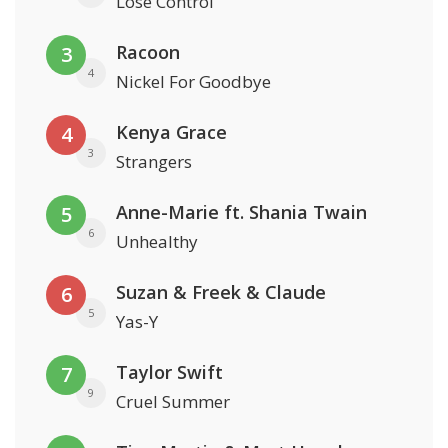
Lose Control
Racoon
3
4
Nickel For Goodbye
Kenya Grace
4
3
Strangers
Anne-Marie ft. Shania Twain
5
6
Unhealthy
Suzan & Freek & Claude
6
5
Yas-Y
Taylor Swift
7
9
Cruel Summer