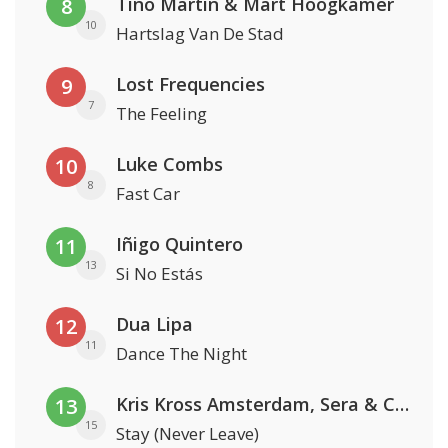
Tino Martin & Mart Hoogkamer
8
10
Hartslag Van De Stad
Lost Frequencies
9
7
The Feeling
Luke Combs
10
8
Fast Car
Iñigo Quintero
11
13
Si No Estás
Dua Lipa
12
11
Dance The Night
Kris Kross Amsterdam, Sera & Conor Maynard
13
15
Stay (Never Leave)