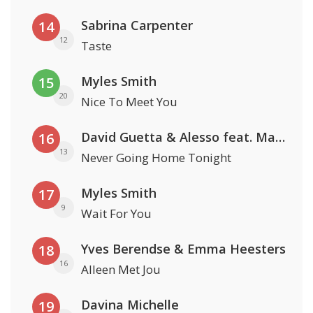
Sabrina Carpenter
14
12
Taste
Myles Smith
15
20
Nice To Meet You
David Guetta & Alesso feat. Madison Love
16
13
Never Going Home Tonight
Myles Smith
17
9
Wait For You
Yves Berendse & Emma Heesters
18
16
Alleen Met Jou
Davina Michelle
19