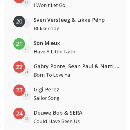
14
I Won't Let Go
Sven Versteeg & Likke Pêhp
20
Blikkendag
Son Mieux
21
25
Have A Little Faith
Gabry Ponte, Sean Paul & Natti Natasha
22
21
Born To Love Ya
Gigi Perez
23
17
Sailor Song
Douwe Bob & SERA
24
22
Could Have Been Us