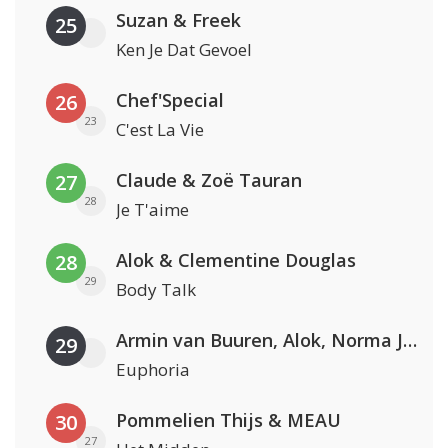
Suzan & Freek
25
Ken Je Dat Gevoel
Chef'Special
26
23
C'est La Vie
Claude & Zoë Tauran
27
28
Je T'aime
Alok & Clementine Douglas
28
29
Body Talk
Armin van Buuren, Alok, Norma Jean Martine & LAWRENT
29
Euphoria
Pommelien Thijs & MEAU
30
27