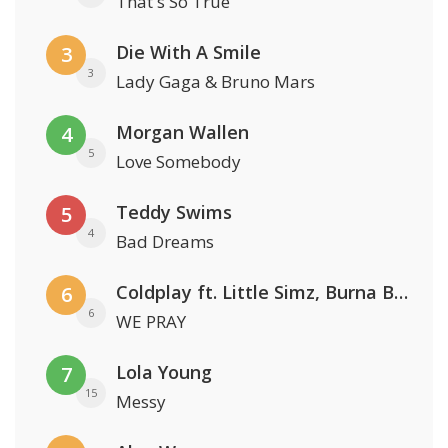
That's So True
Die With A Smile
3
3
Lady Gaga & Bruno Mars
Morgan Wallen
4
5
Love Somebody
Teddy Swims
5
4
Bad Dreams
Coldplay ft. Little Simz, Burna Boy, Elyanna & Tini
6
6
WE PRAY
Lola Young
7
15
Messy