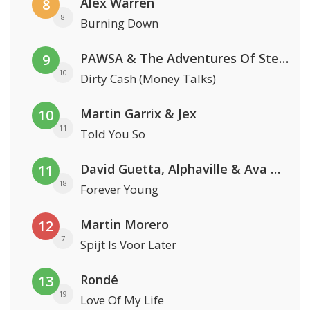
Alex Warren
8
8
Burning Down
PAWSA & The Adventures Of Stevie V
9
10
Dirty Cash (Money Talks)
Martin Garrix & Jex
10
11
Told You So
David Guetta, Alphaville & Ava Max
11
18
Forever Young
Martin Morero
12
7
Spijt Is Voor Later
Rondé
13
19
Love Of My Life