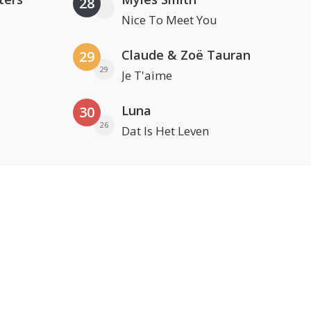
28
Nice To Meet You
Claude & Zoë Tauran
29
29
Je T'aime
Luna
30
26
Dat Is Het Leven