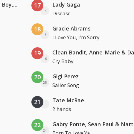
Coldplay ft. Little Simz, Burna Boy, Elyanna & Tini
Lady Gaga
17
14
Disease
Gracie Abrams
18
18
I Love You, I'm Sorry
19
16
Cry Baby
Gigi Perez
20
25
Sailor Song
Tate McRae
21
2 hands
22
24
Born To Love Ya