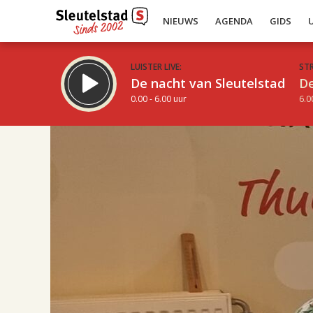
NIEUWS
AGENDA
GIDS
LUISTER LIVE:
ST
De nacht van Sleutelstad
De
0.00 - 6.00 uur
6.0
17.00
Inklappen