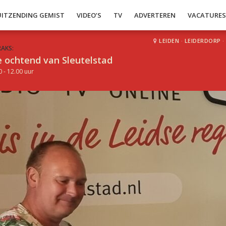
UITZENDING GEMIST
VIDEO’S
TV
ADVERTEREN
VACATURE
LEIDEN
·
LEIDERDORP
·
RAKS:
 ochtend van Sleutelstad
0 - 12.00 uur