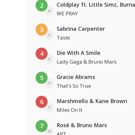
2
4
WE PRAY
Sabrina Carpenter
3
3
Taste
Die With A Smile
4
2
Lady Gaga & Bruno Mars
Gracie Abrams
5
17
That's So True
Marshmello & Kane Brown
6
5
Miles On It
Rosé & Bruno Mars
7
15
APT