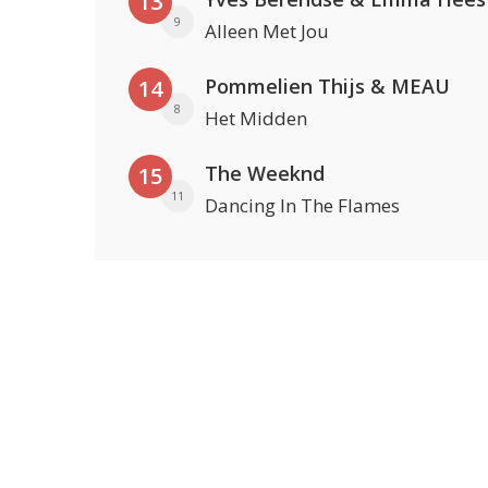
13
9
Alleen Met Jou
Pommelien Thijs & MEAU
14
8
Het Midden
The Weeknd
15
11
Dancing In The Flames