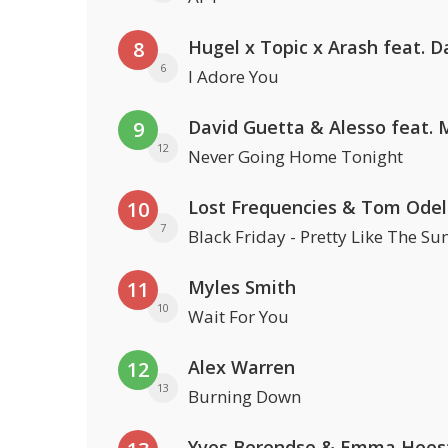
8
6
I Adore You
9
12
Never Going Home Tonight
Lost Frequencies & Tom Odel
10
7
Black Friday - Pretty Like The Su
Myles Smith
11
10
Wait For You
Alex Warren
12
13
Burning Down
Yves Berendse & Emma Hees