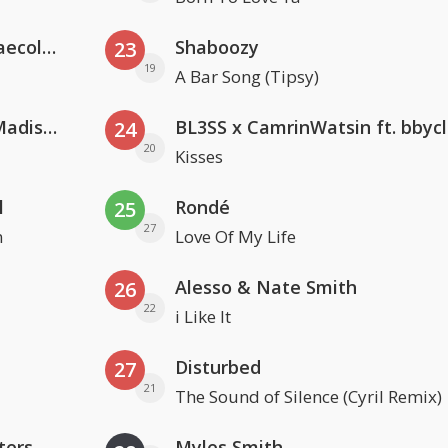
Hugel x Topic x Arash feat. Daecolm
Shaboozy
23
19
A Bar Song (Tipsy)
David Guetta & Alesso feat. Madison Love
BL3SS x CamrinWatsin ft. bbyc
24
20
Kisses
l
Rondé
25
27
n
Love Of My Life
Alesso & Nate Smith
26
22
i Like It
Disturbed
27
21
The Sound of Silence (Cyril Remix)
ters
Myles Smith