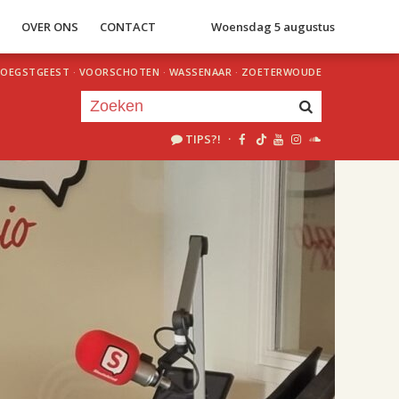
S
OVER ONS
CONTACT
Woensdag 5 augustus
OEGSTGEEST
·
VOORSCHOTEN
·
WASSENAAR
·
ZOETERWOUDE
TIPS?!
·
Je luistert nu naar
uur 1 van 2
«
Vorig uur
Volgend uur
»
18.00