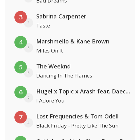
Bad Dreams
Sabrina Carpenter
3
2
Taste
Marshmello & Kane Brown
4
5
Miles On It
The Weeknd
5
6
Dancing In The Flames
Hugel x Topic x Arash feat. Daecolm
6
7
I Adore You
Lost Frequencies & Tom Odell
7
4
Black Friday - Pretty Like The Sun