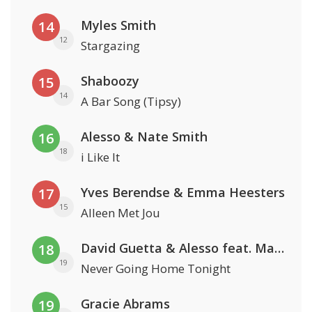
Myles Smith
14
12
Stargazing
Shaboozy
15
14
A Bar Song (Tipsy)
Alesso & Nate Smith
16
18
i Like It
Yves Berendse & Emma Heesters
17
15
Alleen Met Jou
David Guetta & Alesso feat. Madison Love
18
19
Never Going Home Tonight
Gracie Abrams
19