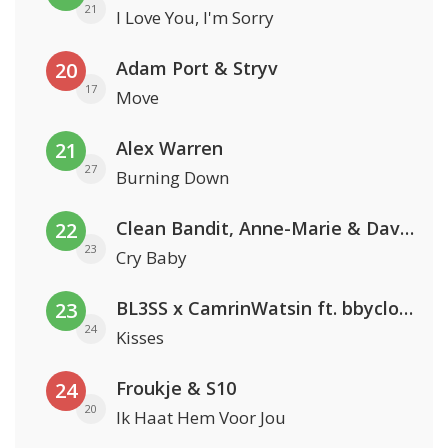
21
I Love You, I'm Sorry
Adam Port & Stryv
20
17
Move
Alex Warren
21
27
Burning Down
Clean Bandit, Anne-Marie & David Guetta
22
23
Cry Baby
BL3SS x CamrinWatsin ft. bbyclose
23
24
Kisses
Froukje & S10
24
20
Ik Haat Hem Voor Jou