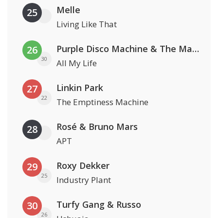
Melle
25
Living Like That
Purple Disco Machine & The Magician
26
30
All My Life
Linkin Park
27
22
The Emptiness Machine
Rosé & Bruno Mars
28
APT
Roxy Dekker
29
25
Industry Plant
Turfy Gang & Russo
30
26