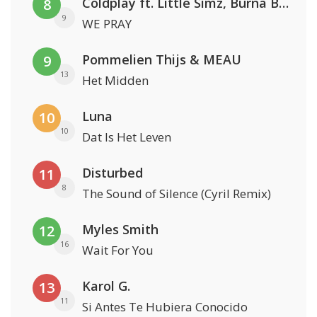
Coldplay ft. Little Simz, Burna Boy, Elyanna & Tini
8
9
WE PRAY
Pommelien Thijs & MEAU
9
13
Het Midden
Luna
10
10
Dat Is Het Leven
Disturbed
11
8
The Sound of Silence (Cyril Remix)
Myles Smith
12
16
Wait For You
Karol G.
13
11
Si Antes Te Hubiera Conocido