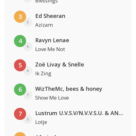
Blessings
Ed Sheeran
3
3
Azizam
Ravyn Lenae
4
6
Love Me Not
Zoë Livay & Snelle
5
4
Ik Zing
WizTheMc, bees & honey
6
7
Show Me Love
Lustrum U.V.S.V/N.V.V.S.U. & ANNO ONS & Jopke van Dobbenburgh & Roeland Beelen
7
5
Lotje