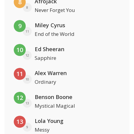
Afrojack
8
8
Never Forget You
Miley Cyrus
9
11
End of the World
Ed Sheeran
10
12
Sapphire
Alex Warren
11
10
Ordinary
Benson Boone
12
13
Mystical Magical
Lola Young
13
9
Messy