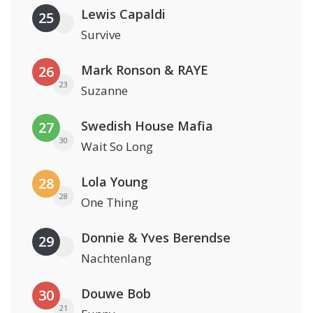
Lewis Capaldi
25
Survive
Mark Ronson & RAYE
26
23
Suzanne
Swedish House Mafia
27
30
Wait So Long
Lola Young
28
28
One Thing
Donnie & Yves Berendse
29
Nachtenlang
Douwe Bob
30
21