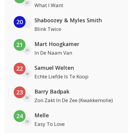
22
What I Want
Shaboozey & Myles Smith
20
Blink Twice
Mart Hoogkamer
21
25
In De Naam Van
Samuel Welten
22
18
Echte Liefde Is Te Koop
Barry Badpak
23
20
Zon Zakt In De Zee (Kwakkemolie)
Melle
24
26
Easy To Love