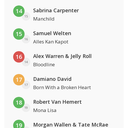
Sabrina Carpenter
14
15
Manchild
Samuel Welten
15
16
Alles Kan Kapot
Alex Warren & Jelly Roll
16
14
Bloodline
Damiano David
17
17
Born With a Broken Heart
Robert Van Hemert
18
19
Mona Lisa
Morgan Wallen & Tate McRae
19