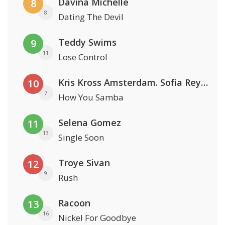
Davina Michelle
8
8
Dating The Devil
Teddy Swims
9
11
Lose Control
Kris Kross Amsterdam. Sofia Reyes & Tinie Tempah
10
7
How You Samba
Selena Gomez
11
13
Single Soon
Troye Sivan
12
9
Rush
Racoon
13
16
Nickel For Goodbye