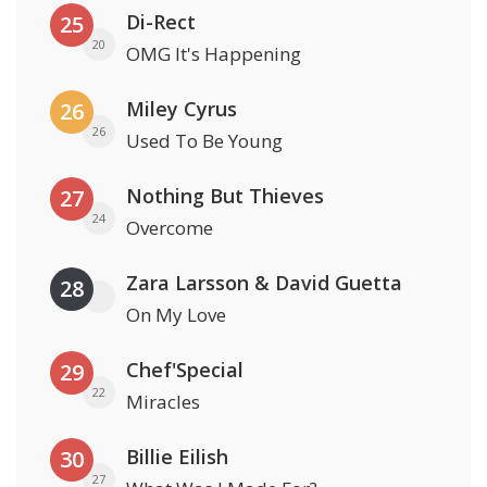
Di-Rect
25
20
OMG It's Happening
Miley Cyrus
26
26
Used To Be Young
Nothing But Thieves
27
24
Overcome
Zara Larsson & David Guetta
28
On My Love
Chef'Special
29
22
Miracles
Billie Eilish
30
27