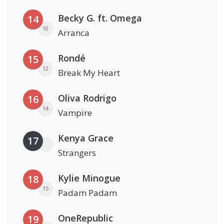
Becky G. ft. Omega
14
10
Arranca
Rondé
15
12
Break My Heart
Oliva Rodrigo
16
14
Vampire
Kenya Grace
17
Strangers
Kylie Minogue
18
15
Padam Padam
OneRepublic
19