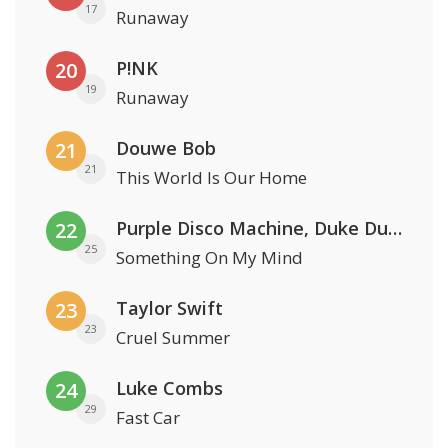
17
Runaway
P!NK
20
19
Runaway
Douwe Bob
21
21
This World Is Our Home
Purple Disco Machine, Duke Dumont & Nothing But Thieves
22
25
Something On My Mind
Taylor Swift
23
23
Cruel Summer
Luke Combs
24
29
Fast Car