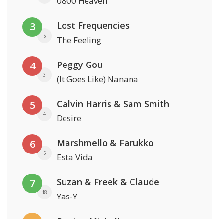
0800 Heaven
Lost Frequencies
3
6
The Feeling
Peggy Gou
4
3
(It Goes Like) Nanana
Calvin Harris & Sam Smith
5
4
Desire
Marshmello & Farukko
6
5
Esta Vida
Suzan & Freek & Claude
7
18
Yas-Y