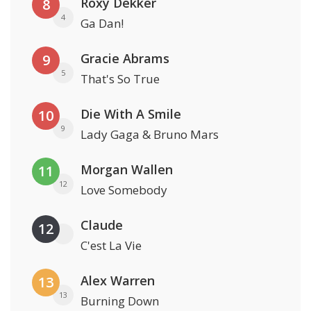
Roxy Dekker
8
4
Ga Dan!
Gracie Abrams
9
5
That's So True
Die With A Smile
10
9
Lady Gaga & Bruno Mars
Morgan Wallen
11
12
Love Somebody
Claude
12
C'est La Vie
Alex Warren
13
13
Burning Down