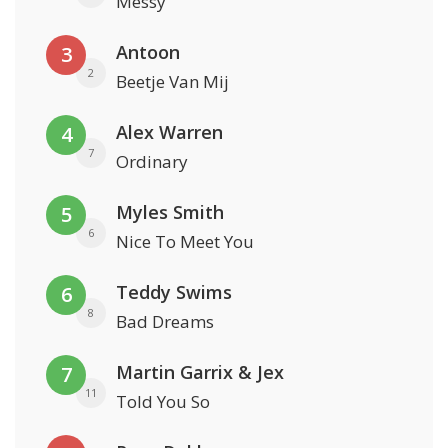
Messy
Antoon
3
2
Beetje Van Mij
Alex Warren
4
7
Ordinary
Myles Smith
5
6
Nice To Meet You
Teddy Swims
6
8
Bad Dreams
Martin Garrix & Jex
7
11
Told You So