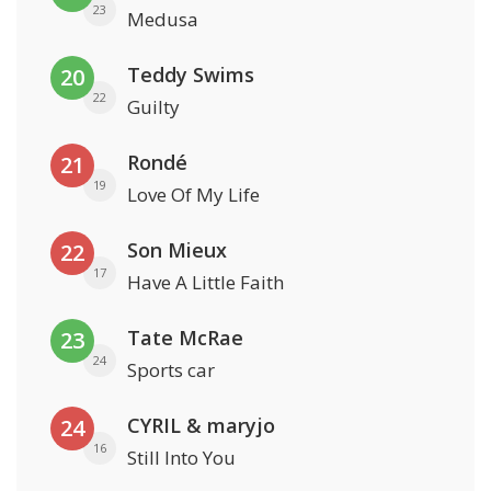
23
Medusa
Teddy Swims
20
22
Guilty
Rondé
21
19
Love Of My Life
Son Mieux
22
17
Have A Little Faith
Tate McRae
23
24
Sports car
CYRIL & maryjo
24
16
Still Into You