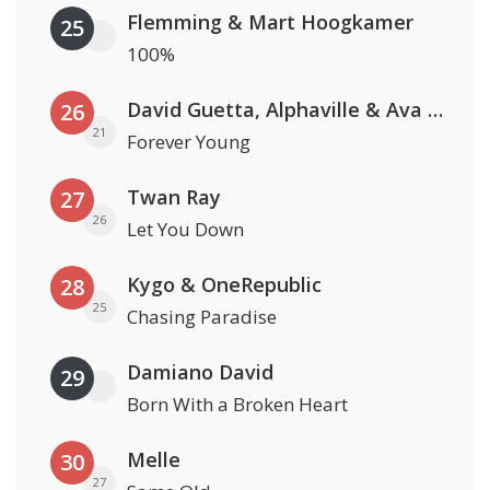
Flemming & Mart Hoogkamer
25
100%
David Guetta, Alphaville & Ava Max
26
21
Forever Young
Twan Ray
27
26
Let You Down
Kygo & OneRepublic
28
25
Chasing Paradise
Damiano David
29
Born With a Broken Heart
Melle
30
27