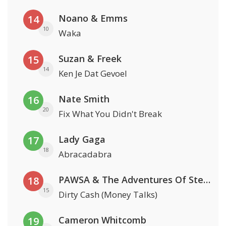
Noano & Emms
14
10
Waka
Suzan & Freek
15
14
Ken Je Dat Gevoel
Nate Smith
16
20
Fix What You Didn't Break
Lady Gaga
17
18
Abracadabra
PAWSA & The Adventures Of Stevie V
18
15
Dirty Cash (Money Talks)
Cameron Whitcomb
19