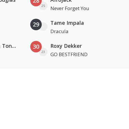
28
25
Never Forget You
Tame Impala
29
Dracula
David Guetta, Teddy Swims & Tones And I
Roxy Dekker
30
23
GO BESTFRIEND