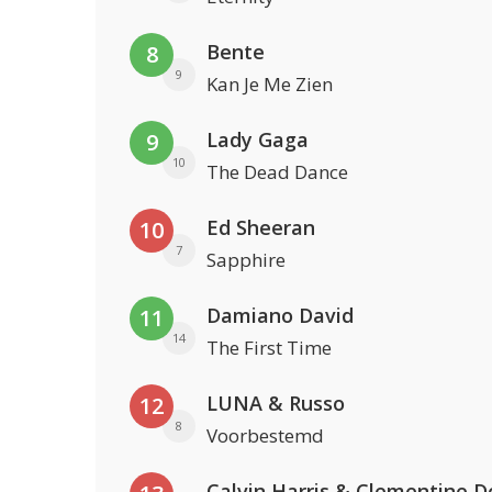
Bente
8
9
Kan Je Me Zien
Lady Gaga
9
10
The Dead Dance
Ed Sheeran
10
7
Sapphire
Damiano David
11
14
The First Time
LUNA & Russo
12
8
Voorbestemd
Calvin Harris & Clementine D