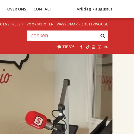
S
OVER ONS
CONTACT
Vrijdag 7 augustus
OEGSTGEEST
·
VOORSCHOTEN
·
WASSENAAR
·
ZOETERWOUDE
TIPS?!
·
Je luistert nu naar
uur 1 van 2
«
Vorig uur
Volgend uur
»
18.00