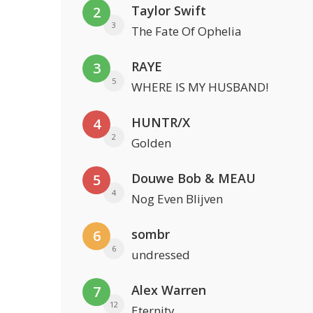
Taylor Swift
2
3
The Fate Of Ophelia
RAYE
3
5
WHERE IS MY HUSBAND!
HUNTR/X
4
2
Golden
Douwe Bob & MEAU
5
4
Nog Even Blijven
sombr
6
6
undressed
Alex Warren
7
12
Eternity