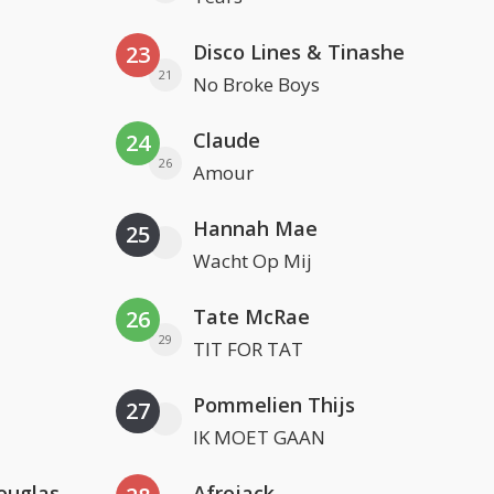
Disco Lines & Tinashe
23
21
No Broke Boys
Claude
24
26
Amour
Hannah Mae
25
Wacht Op Mij
Tate McRae
26
29
TIT FOR TAT
Pommelien Thijs
27
IK MOET GAAN
ouglas
Afrojack