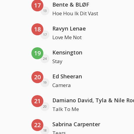
Bente & BLØF
17
13
Hoe Hou Ik Dit Vast
Ravyn Lenae
18
17
Love Me Not
Kensington
19
24
Stay
Ed Sheeran
20
19
Camera
Damiano David, Tyla & Nile Ro
21
20
Talk To Me
Sabrina Carpenter
22
18
Tears