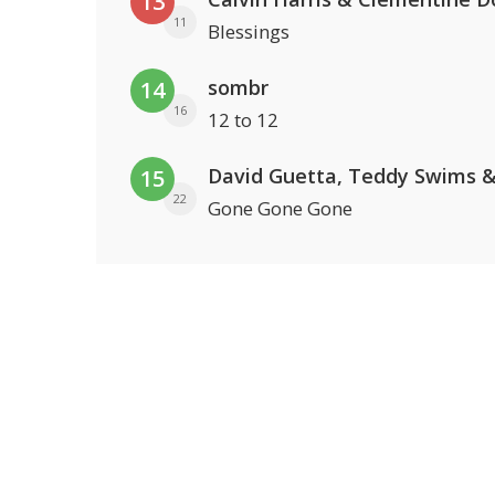
13
11
Blessings
sombr
14
16
12 to 12
15
22
Gone Gone Gone