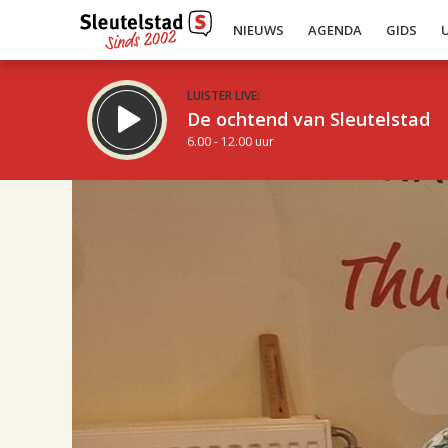
NIEUWS
AGENDA
GIDS
LUISTER LIVE:
De ochtend van Sleutelstad
6.00 - 12.00 uur
17.00
Inklappen