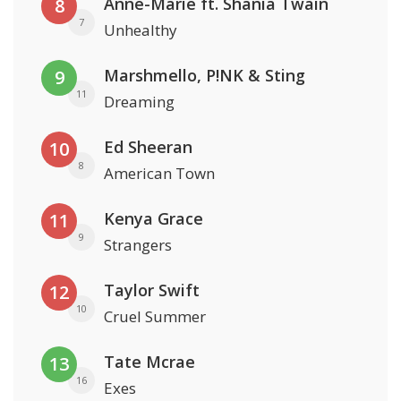
Anne-Marie ft. Shania Twain
8
7
Unhealthy
Marshmello, P!NK & Sting
9
11
Dreaming
Ed Sheeran
10
8
American Town
Kenya Grace
11
9
Strangers
Taylor Swift
12
10
Cruel Summer
Tate Mcrae
13
16
Exes