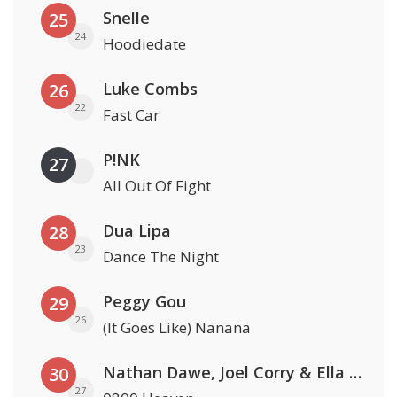
Snelle
25
24
Hoodiedate
Luke Combs
26
22
Fast Car
P!NK
27
All Out Of Fight
Dua Lipa
28
23
Dance The Night
Peggy Gou
29
26
(It Goes Like) Nanana
Nathan Dawe, Joel Corry & Ella Henderson
30
27