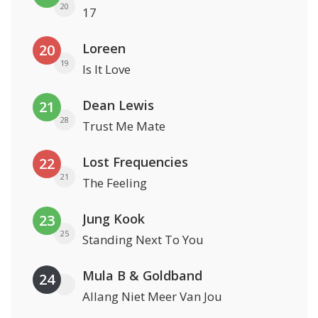
20
17
Loreen
20
19
Is It Love
Dean Lewis
21
28
Trust Me Mate
Lost Frequencies
22
21
The Feeling
Jung Kook
23
25
Standing Next To You
Mula B & Goldband
24
Allang Niet Meer Van Jou