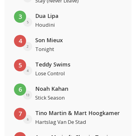
Stay (Never Leave)
Dua Lipa
3
5
Houdini
Son Mieux
4
2
Tonight
Teddy Swims
5
4
Lose Control
Noah Kahan
6
13
Stick Season
Tino Martin & Mart Hoogkamer
7
6
Hartslag Van De Stad