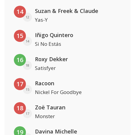
Suzan & Freek & Claude
14
12
Yas-Y
Iñigo Quintero
15
14
Si No Estás
Roxy Dekker
16
18
Satisfyer
Racoon
17
15
Nickel For Goodbye
Zoë Tauran
18
17
Monster
Davina Michelle
19