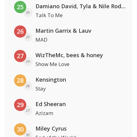
Damiano David, Tyla & Nile Rodgers
25
29
Talk To Me
Martin Garrix & Lauv
26
23
MAD
WizTheMc, bees & honey
27
24
Show Me Love
Kensington
28
28
Stay
Ed Sheeran
29
27
Azizam
Miley Cyrus
30
30