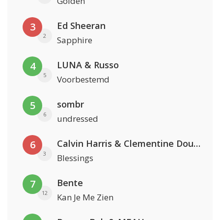
Golden
Ed Sheeran
3
2
Sapphire
LUNA & Russo
4
5
Voorbestemd
sombr
5
6
undressed
Calvin Harris & Clementine Douglas
6
3
Blessings
Bente
7
12
Kan Je Me Zien