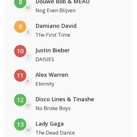
Douwe Bob & MEAU
8
10
Nog Even Blijven
Damiano David
9
9
The First Time
Justin Bieber
10
7
DAISIES
Alex Warren
11
8
Eternity
Disco Lines & Tinashe
12
17
No Broke Boys
Lady Gaga
13
14
The Dead Dance