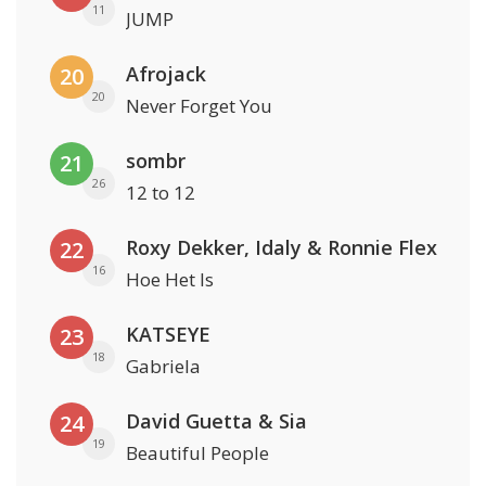
11
JUMP
Afrojack
20
20
Never Forget You
sombr
21
26
12 to 12
Roxy Dekker, Idaly & Ronnie Flex
22
16
Hoe Het Is
KATSEYE
23
18
Gabriela
David Guetta & Sia
24
19
Beautiful People