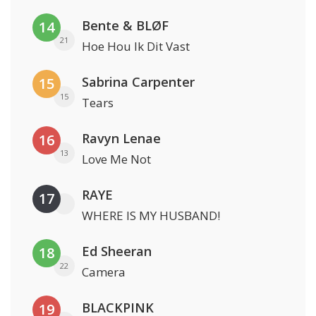
Bente & BLØF
14
21
Hoe Hou Ik Dit Vast
Sabrina Carpenter
15
15
Tears
Ravyn Lenae
16
13
Love Me Not
RAYE
17
WHERE IS MY HUSBAND!
Ed Sheeran
18
22
Camera
BLACKPINK
19