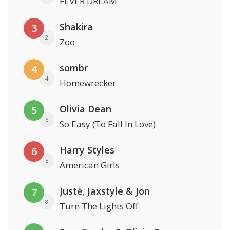
FEVER DREAM
Shakira
3
2
Zoo
sombr
4
4
Homewrecker
Olivia Dean
5
6
So Easy (To Fall In Love)
Harry Styles
6
5
American Girls
Justė, Jaxstyle & Jon
7
8
Turn The Lights Off