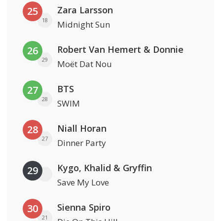
Zara Larsson
25
18
Midnight Sun
Robert Van Hemert & Donnie
26
29
Moët Dat Nou
BTS
27
28
SWIM
Niall Horan
28
27
Dinner Party
Kygo, Khalid & Gryffin
29
Save My Love
Sienna Spiro
30
21