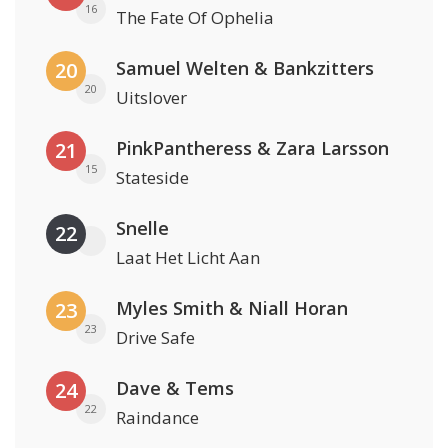
16
The Fate Of Ophelia
Samuel Welten & Bankzitters
20
20
Uitslover
PinkPantheress & Zara Larsson
21
15
Stateside
Snelle
22
Laat Het Licht Aan
Myles Smith & Niall Horan
23
23
Drive Safe
Dave & Tems
24
22
Raindance