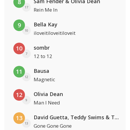
Sam Fender & Olivia Dean
8
17
Rein Me In
Bella Kay
9
10
iloveitiloveitiloveit
sombr
10
7
12 to 12
Bausa
11
12
Magnetic
Olivia Dean
12
9
Man I Need
David Guetta, Teddy Swims & Tones And I
13
13
Gone Gone Gone