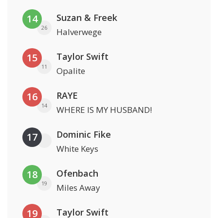
Suzan & Freek
14
26
Halverwege
Taylor Swift
15
11
Opalite
RAYE
16
14
WHERE IS MY HUSBAND!
Dominic Fike
17
White Keys
Ofenbach
18
19
Miles Away
Taylor Swift
19