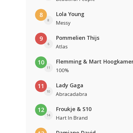
Lola Young
8
8
Messy
Pommelien Thijs
9
6
Atlas
Flemming & Mart Hoogkame
10
11
100%
Lady Gaga
11
10
Abracadabra
Froukje & S10
12
14
Hart In Brand
Damiano David