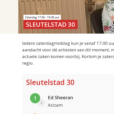
Zaterdag 17.00 - 19.00 uur
SLEUTELSTAD 30
Iedere zaterdagmiddag kun je vanaf 17.00 uur
aandacht voor dé artiesten van dit moment, m
actuele zaken komen voorbij. Kortom je zater
regio.
Sleutelstad 30
Ed Sheeran
1
3
Azizam