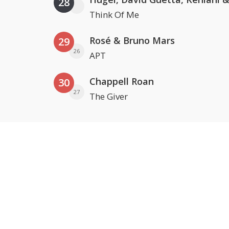
28
Think Of Me
Rosé & Bruno Mars
29
26
APT
Chappell Roan
30
27
The Giver