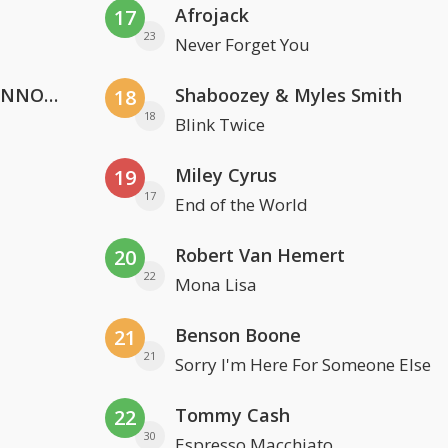
Afrojack
17
23
Never Forget You
Lustrum U.V.S.V/N.V.V.S.U. & ANNO ONS & Jopke van Dobbenburgh & Roeland Beelen
Shaboozey & Myles Smith
18
18
Blink Twice
Miley Cyrus
19
17
End of the World
Robert Van Hemert
20
22
Mona Lisa
Benson Boone
21
21
Sorry I'm Here For Someone Else
Tommy Cash
22
30
Espresso Macchiato