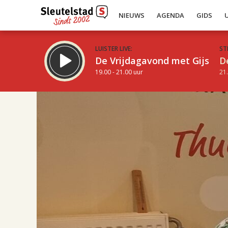
NIEUWS
AGENDA
GIDS
LUISTER LIVE:
ST
De Vrijdagavond met Gijs
D
19.00 - 21.00 uur
21.
17.00
Inklappen