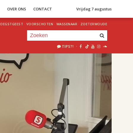
S
OVER ONS
CONTACT
Vrijdag 7 augustus
OEGSTGEEST
·
VOORSCHOTEN
·
WASSENAAR
·
ZOETERWOUDE
TIPS?!
·
Je luistert nu naar
uur 1 van 2
«
Vorig uur
Volgend uur
»
18.00