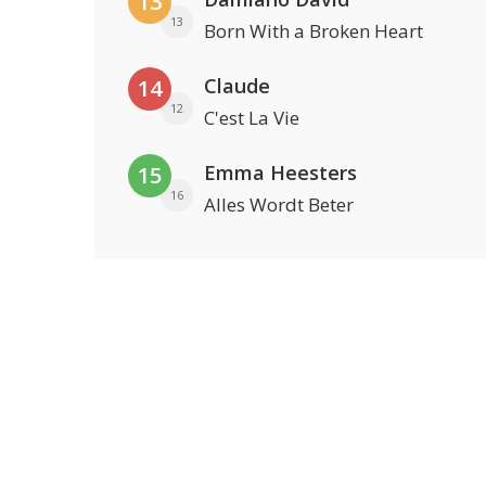
13
13
Born With a Broken Heart
Claude
14
12
C'est La Vie
Emma Heesters
15
16
Alles Wordt Beter