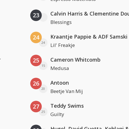
Calvin Harris & Clementine Do
23
Blessings
Kraantje Pappie & ADF Samski
24
24
Lil' Freakje
r
Cameron Whitcomb
25
15
Medusa
Antoon
26
20
Beetje Van Mij
Teddy Swims
27
25
Guilty