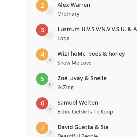
Alex Warren
2
2
Ordinary
3
1
Lotje
WizTheMc, bees & honey
4
4
Show Me Love
Zoë Livay & Snelle
5
9
Ik Zing
Samuel Welten
6
5
Echte Liefde Is Te Koop
David Guetta & Sia
7
7
Beautiful People