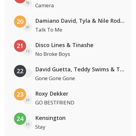
18
Camera
Damiano David, Tyla & Nile Rodgers
20
20
Talk To Me
Disco Lines & Tinashe
21
15
No Broke Boys
David Guetta, Teddy Swims & Tones And I
22
Gone Gone Gone
Roxy Dekker
23
23
GO BESTFRIEND
Kensington
24
25
Stay