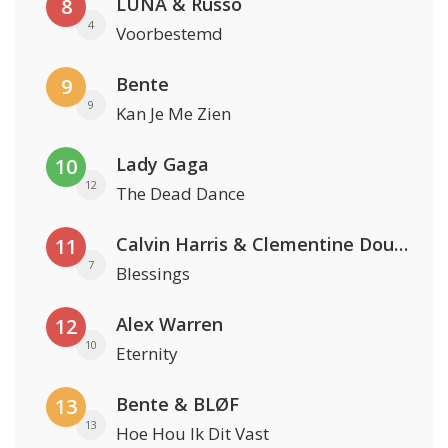
LUNA & Russo
8
4
Voorbestemd
Bente
9
9
Kan Je Me Zien
Lady Gaga
10
12
The Dead Dance
Calvin Harris & Clementine Douglas
11
7
Blessings
Alex Warren
12
10
Eternity
Bente & BLØF
13
13
Hoe Hou Ik Dit Vast