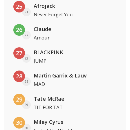
Afrojack
25
21
Never Forget You
Claude
26
27
Amour
BLACKPINK
27
22
JUMP
Martin Garrix & Lauv
28
26
MAD
Tate McRae
29
29
TIT FOR TAT
Miley Cyrus
30
30