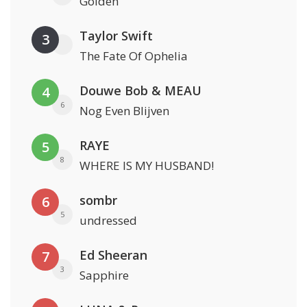
Golden
Taylor Swift
3
The Fate Of Ophelia
Douwe Bob & MEAU
4
6
Nog Even Blijven
RAYE
5
8
WHERE IS MY HUSBAND!
sombr
6
5
undressed
Ed Sheeran
7
3
Sapphire