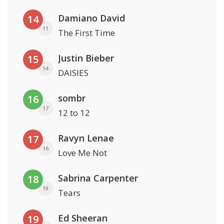
Damiano David
14
11
The First Time
Justin Bieber
15
14
DAISIES
sombr
16
17
12 to 12
Ravyn Lenae
17
16
Love Me Not
Sabrina Carpenter
18
19
Tears
Ed Sheeran
19