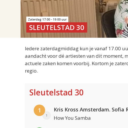
Zaterdag 17.00 - 19.00 uur
SLEUTELSTAD 30
Iedere zaterdagmiddag kun je vanaf 17.00 uur
aandacht voor dé artiesten van dit moment, m
actuele zaken komen voorbij. Kortom je zater
regio.
Sleutelstad 30
1
1
How You Samba