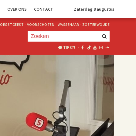
S
OVER ONS
CONTACT
Zaterdag 8 augustus
OEGSTGEEST
·
VOORSCHOTEN
·
WASSENAAR
·
ZOETERWOUDE
TIPS?!
·
Je luistert nu naar
uur 1 van 2
«
Vorig uur
Volgend uur
»
18.00