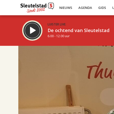
NIEUWS
AGENDA
GIDS
LUISTER LIVE:
De ochtend van Sleutelstad
6.00 - 12.00 uur
17.00
Inklappen