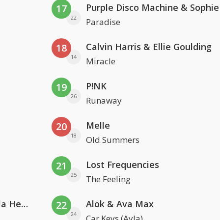
17
22
Paradise
Calvin Harris & Ellie Goulding
18
14
Miracle
P!NK
19
26
Runaway
Melle
20
18
Old Summers
Lost Frequencies
21
25
The Feeling
Nathan Dawe, Joel Corry & Ella Henderson
Alok & Ava Max
22
24
Car Keys (Ayla)