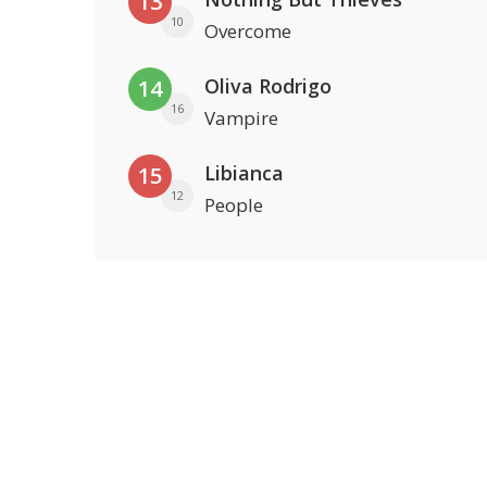
13
10
Overcome
Oliva Rodrigo
14
16
Vampire
Libianca
15
12
People