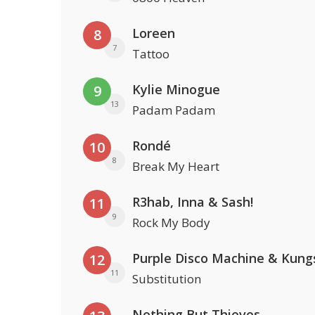
Loreen
8
7
Tattoo
Kylie Minogue
9
13
Padam Padam
Rondé
10
8
Break My Heart
R3hab, Inna & Sash!
11
9
Rock My Body
Purple Disco Machine & Kung
12
11
Substitution
Nothing But Thieves