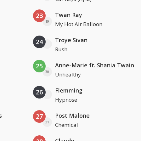
Twan Ray
23
19
My Hot Air Balloon
Troye Sivan
24
Rush
Anne-Marie ft. Shania Twain
25
30
Unhealthy
Flemming
26
Hypnose
s
Post Malone
27
21
Chemical
Claude