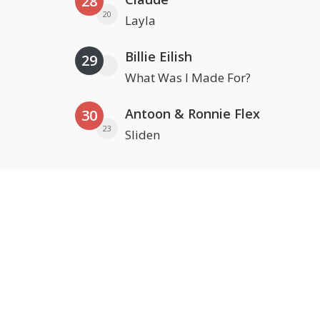
28
20
Layla
Billie Eilish
29
What Was I Made For?
Antoon & Ronnie Flex
30
23
Sliden