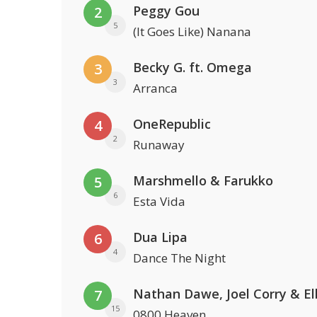
Peggy Gou
2
5
(It Goes Like) Nanana
Becky G. ft. Omega
3
3
Arranca
OneRepublic
4
2
Runaway
Marshmello & Farukko
5
6
Esta Vida
Dua Lipa
6
4
Dance The Night
7
15
0800 Heaven