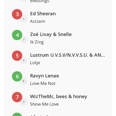
Blessings
Ed Sheeran
3
1
Azizam
Zoë Livay & Snelle
4
7
Ik Zing
Lustrum U.V.S.V/N.V.V.S.U. & ANNO ONS & Jopke van Dobbenburgh & Roeland Beelen
5
4
Lotje
Ravyn Lenae
6
8
Love Me Not
WizTheMc, bees & honey
7
5
Show Me Love