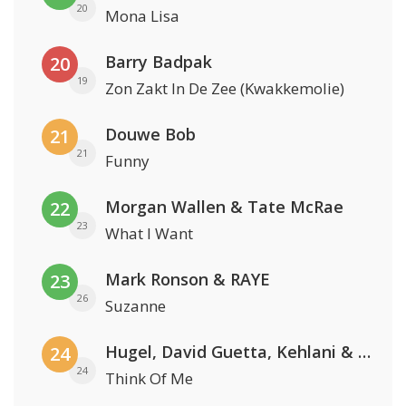
20
Mona Lisa
Barry Badpak
20
19
Zon Zakt In De Zee (Kwakkemolie)
Douwe Bob
21
21
Funny
Morgan Wallen & Tate McRae
22
23
What I Want
Mark Ronson & RAYE
23
26
Suzanne
Hugel, David Guetta, Kehlani & Daecolm
24
24
Think Of Me