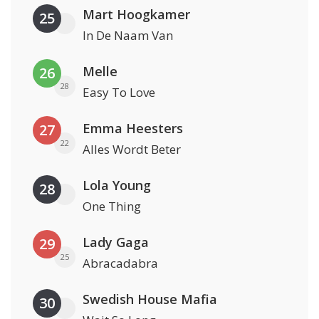
Mart Hoogkamer
25
In De Naam Van
Melle
26
28
Easy To Love
Emma Heesters
27
22
Alles Wordt Beter
Lola Young
28
One Thing
Lady Gaga
29
25
Abracadabra
Swedish House Mafia
30