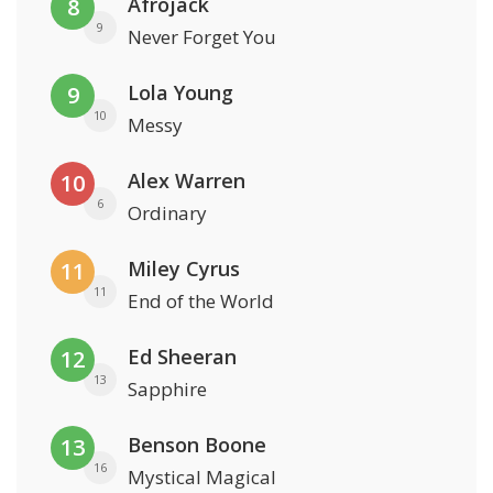
Afrojack
8
9
Never Forget You
Lola Young
9
10
Messy
Alex Warren
10
6
Ordinary
Miley Cyrus
11
11
End of the World
Ed Sheeran
12
13
Sapphire
Benson Boone
13
16
Mystical Magical