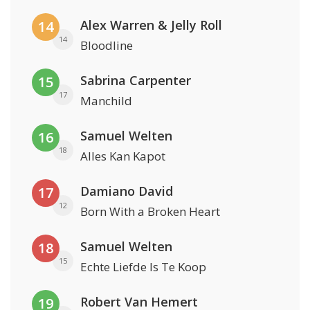
Alex Warren & Jelly Roll
14
14
Bloodline
Sabrina Carpenter
15
17
Manchild
Samuel Welten
16
18
Alles Kan Kapot
Damiano David
17
12
Born With a Broken Heart
Samuel Welten
18
15
Echte Liefde Is Te Koop
Robert Van Hemert
19