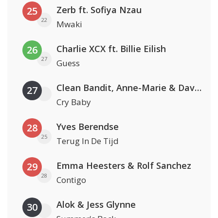
Zerb ft. Sofiya Nzau
25
22
Mwaki
Charlie XCX ft. Billie Eilish
26
27
Guess
Clean Bandit, Anne-Marie & David Guetta
27
Cry Baby
Yves Berendse
28
25
Terug In De Tijd
Emma Heesters & Rolf Sanchez
29
28
Contigo
Alok & Jess Glynne
30