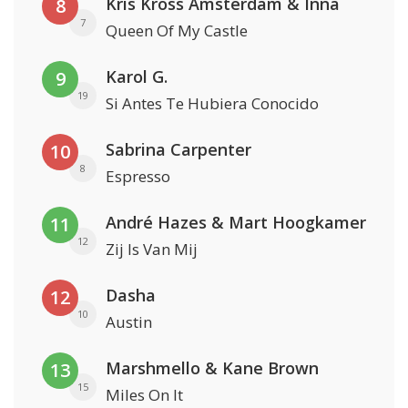
Kris Kross Amsterdam & Inna
8
7
Queen Of My Castle
Karol G.
9
19
Si Antes Te Hubiera Conocido
Sabrina Carpenter
10
8
Espresso
André Hazes & Mart Hoogkamer
11
12
Zij Is Van Mij
Dasha
12
10
Austin
Marshmello & Kane Brown
13
15
Miles On It