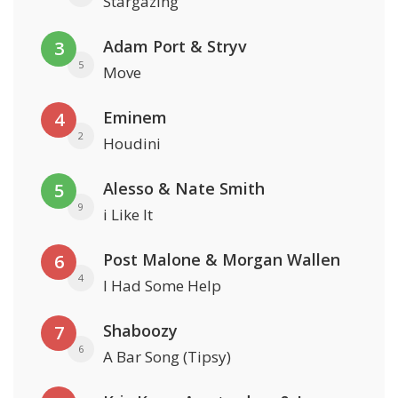
Stargazing
Adam Port & Stryv
3
5
Move
Eminem
4
2
Houdini
Alesso & Nate Smith
5
9
i Like It
Post Malone & Morgan Wallen
6
4
I Had Some Help
Shaboozy
7
6
A Bar Song (Tipsy)