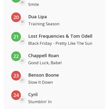
26
Smile
Dua Lipa
20
18
Training Season
Lost Frequencies & Tom Odell
21
24
Black Friday - Pretty Like The Sun
Chappell Roan
22
23
Good Luck, Babe!
Benson Boone
23
21
Slow It Down
Cyril
24
20
Stumblin' In