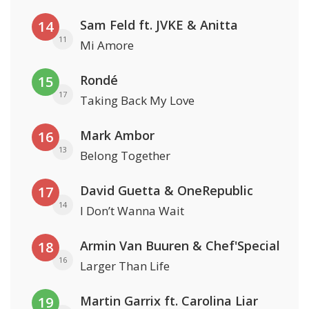
Sam Feld ft. JVKE & Anitta
14
11
Mi Amore
Rondé
15
17
Taking Back My Love
Mark Ambor
16
13
Belong Together
David Guetta & OneRepublic
17
14
I Don’t Wanna Wait
Armin Van Buuren & Chef'Special
18
16
Larger Than Life
Martin Garrix ft. Carolina Liar
19