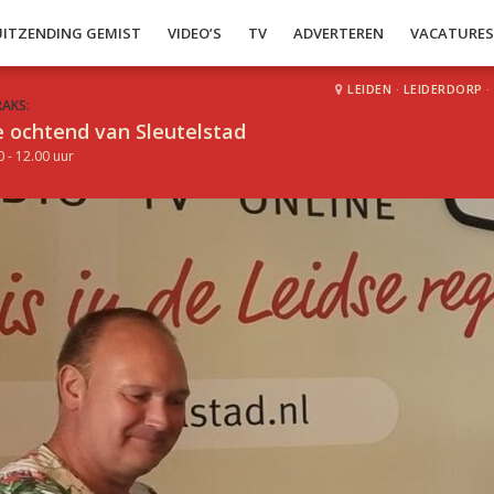
UITZENDING GEMIST
VIDEO’S
TV
ADVERTEREN
VACATURE
LEIDEN
·
LEIDERDORP
·
RAKS:
 ochtend van Sleutelstad
0 - 12.00 uur