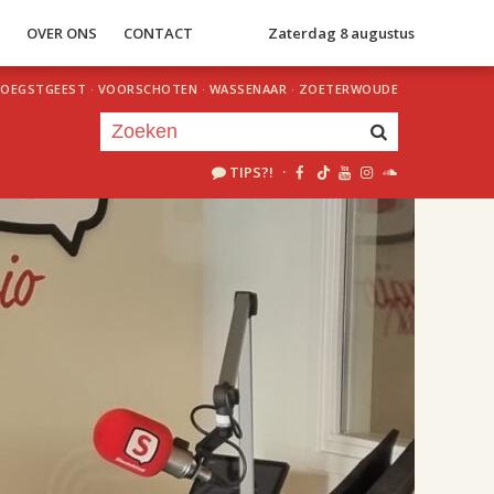
S
OVER ONS
CONTACT
Zaterdag 8 augustus
OEGSTGEEST
·
VOORSCHOTEN
·
WASSENAAR
·
ZOETERWOUDE
TIPS?!
·
Je luistert nu naar
uur 1 van 2
«
Vorig uur
Volgend uur
»
18.00