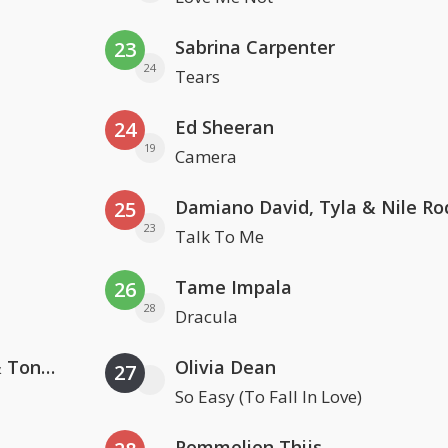
Sabrina Carpenter
23
24
Tears
Ed Sheeran
24
19
Camera
Damiano David, Tyla & Nile Ro
25
23
Talk To Me
Tame Impala
26
28
Dracula
David Guetta, Teddy Swims & Tones And I
Olivia Dean
27
So Easy (To Fall In Love)
Pommelien Thijs