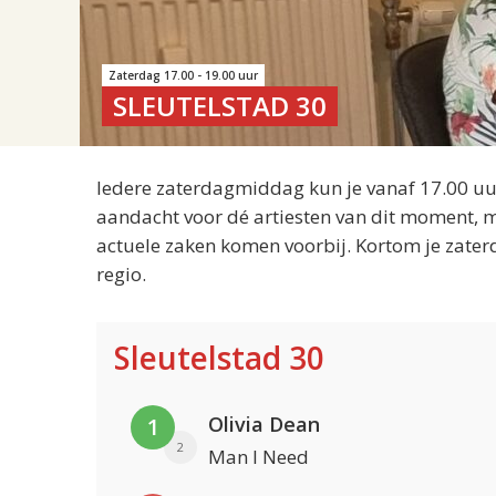
Zaterdag 17.00 - 19.00 uur
SLEUTELSTAD 30
Iedere zaterdagmiddag kun je vanaf 17.00 uur
aandacht voor dé artiesten van dit moment, m
actuele zaken komen voorbij. Kortom je zater
regio.
Sleutelstad 30
Olivia Dean
1
2
Man I Need