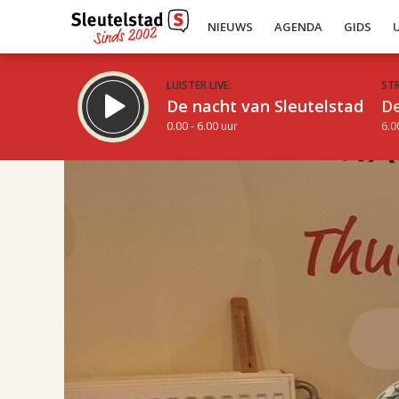
NIEUWS
AGENDA
GIDS
LUISTER LIVE:
ST
De nacht van Sleutelstad
De
0.00 - 6.00 uur
6.0
17.00
Inklappen