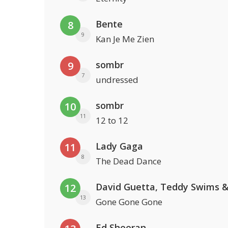
Bente
8
9
Kan Je Me Zien
sombr
9
7
undressed
sombr
10
11
12 to 12
Lady Gaga
11
8
The Dead Dance
12
13
Gone Gone Gone
Ed Sheeran