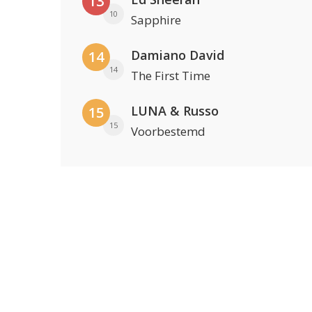
13
10
Sapphire
Damiano David
14
14
The First Time
LUNA & Russo
15
15
Voorbestemd