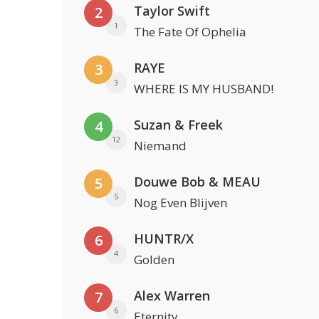
Taylor Swift
2
1
The Fate Of Ophelia
RAYE
3
3
WHERE IS MY HUSBAND!
Suzan & Freek
4
12
Niemand
Douwe Bob & MEAU
5
5
Nog Even Blijven
HUNTR/X
6
4
Golden
Alex Warren
7
6
Eternity