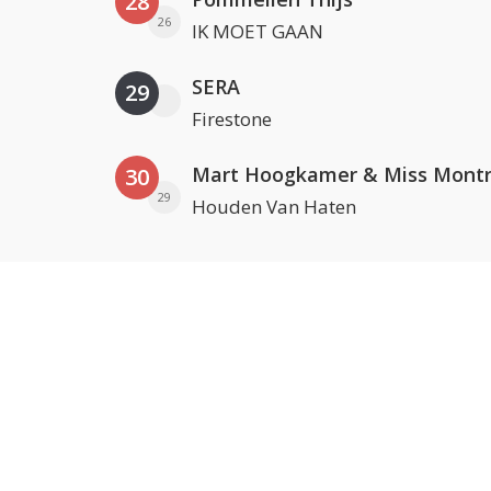
28
26
IK MOET GAAN
SERA
29
Firestone
Mart Hoogkamer & Miss Montr
30
29
Houden Van Haten