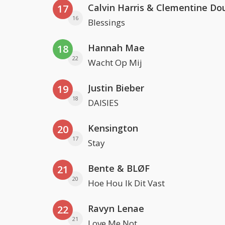
Calvin Harris & Clementine Do
17
16
Blessings
Hannah Mae
18
22
Wacht Op Mij
Justin Bieber
19
18
DAISIES
Kensington
20
17
Stay
Bente & BLØF
21
20
Hoe Hou Ik Dit Vast
Ravyn Lenae
22
21
Love Me Not