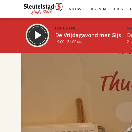
NIEUWS
AGENDA
GIDS
LUISTER LIVE:
ST
De Vrijdagavond met Gijs
D
19.00 - 21.00 uur
21.
17.00
Inklappen