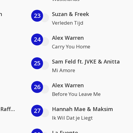
n
Suzan & Freek
23
Verleden Tijd
Alex Warren
24
Carry You Home
Sam Feld ft. JVKE & Anitta
25
Mi Amore
Alex Warren
26
Before You Leave Me
Jamoxy & Agatino Romero ft. Raffaella Carrà
Hannah Mae & Maksim
27
Ik Wil Dat je Liegt
La Fuente