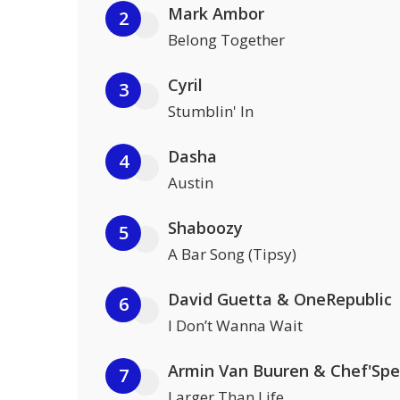
Mark Ambor
2
Belong Together
Cyril
3
Stumblin' In
Dasha
4
Austin
Shaboozy
5
A Bar Song (Tipsy)
David Guetta & OneRepublic
6
I Don’t Wanna Wait
Armin Van Buuren & Chef'Spe
7
Larger Than Life