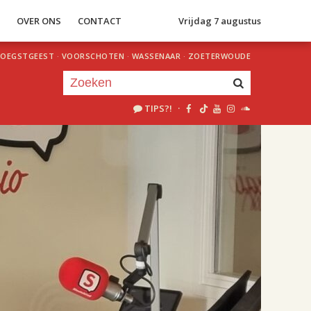
S
OVER ONS
CONTACT
Vrijdag 7 augustus
OEGSTGEEST
·
VOORSCHOTEN
·
WASSENAAR
·
ZOETERWOUDE
TIPS?!
·
Je luistert nu naar
uur 1 van 2
«
Vorig uur
Volgend uur
»
18.00