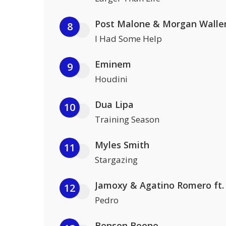
Post Malone & Morgan Walle
8
I Had Some Help
Eminem
9
Houdini
Dua Lipa
10
Training Season
Myles Smith
11
Stargazing
12
Pedro
Benson Boone