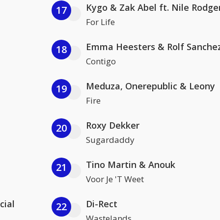
Kygo & Zak Abel ft. Nile Rodge
17
For Life
Emma Heesters & Rolf Sanche
18
Contigo
Meduza, Onerepublic & Leony
19
Fire
Roxy Dekker
20
Sugardaddy
Tino Martin & Anouk
21
Voor Je 'T Weet
cial
Di-Rect
22
Wastelands