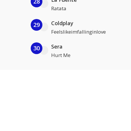
28
Ratata
Coldplay
29
Feelslikeimfallinginlove
Sera
30
Hurt Me