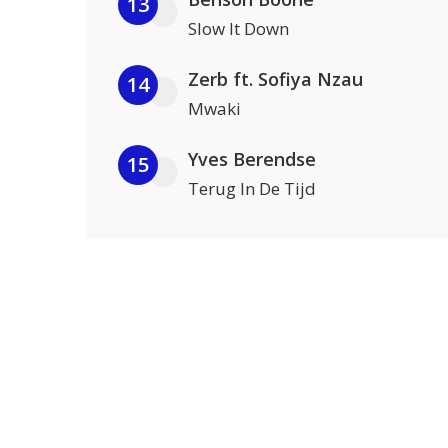
13
Slow It Down
Zerb ft. Sofiya Nzau
14
Mwaki
Yves Berendse
15
Terug In De Tijd