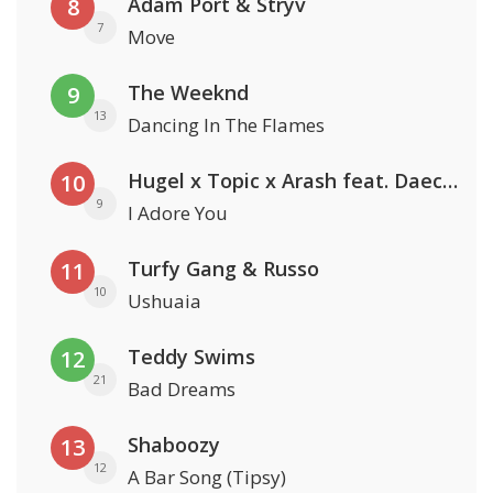
Adam Port & Stryv
8
7
Move
The Weeknd
9
13
Dancing In The Flames
Hugel x Topic x Arash feat. Daecolm
10
9
I Adore You
Turfy Gang & Russo
11
10
Ushuaia
Teddy Swims
12
21
Bad Dreams
Shaboozy
13
12
A Bar Song (Tipsy)