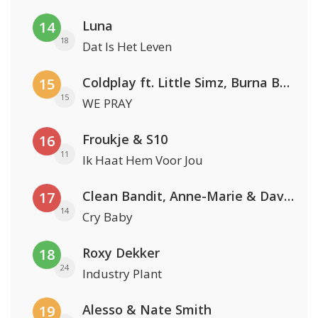
Luna
14
18
Dat Is Het Leven
Coldplay ft. Little Simz, Burna Boy, Elyanna & Tini
15
15
WE PRAY
Froukje & S10
16
11
Ik Haat Hem Voor Jou
Clean Bandit, Anne-Marie & David Guetta
17
14
Cry Baby
Roxy Dekker
18
24
Industry Plant
Alesso & Nate Smith
19