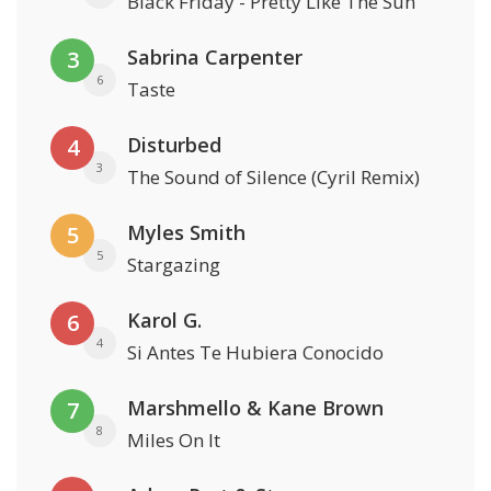
Black Friday - Pretty Like The Sun
Sabrina Carpenter
3
6
Taste
Disturbed
4
3
The Sound of Silence (Cyril Remix)
Myles Smith
5
5
Stargazing
Karol G.
6
4
Si Antes Te Hubiera Conocido
Marshmello & Kane Brown
7
8
Miles On It