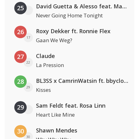
David Guetta & Alesso feat. Madison Love
25
Never Going Home Tonight
Roxy Dekker ft. Ronnie Flex
26
17
Gaan We Weg?
Claude
27
22
La Pression
BL3SS x CamrinWatsin ft. bbyclose
28
29
Kisses
Sam Feldt feat. Rosa Linn
29
Heart Like Mine
Shawn Mendes
30
30