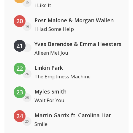
19
i Like It
Post Malone & Morgan Wallen
20
16
I Had Some Help
Yves Berendse & Emma Heesters
21
Alleen Met Jou
Linkin Park
22
26
The Emptiness Machine
Myles Smith
23
25
Wait For You
Martin Garrix ft. Carolina Liar
24
20
Smile