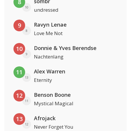
sombr
8
10
undressed
Ravyn Lenae
9
8
Love Me Not
Donnie & Yves Berendse
10
9
Nachtenlang
Alex Warren
11
13
Eternity
Benson Boone
12
11
Mystical Magical
Afrojack
13
12
Never Forget You