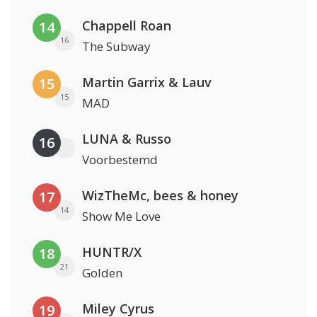
Chappell Roan
14
16
The Subway
Martin Garrix & Lauv
15
15
MAD
LUNA & Russo
16
Voorbestemd
WizTheMc, bees & honey
17
14
Show Me Love
HUNTR/X
18
21
Golden
Miley Cyrus
19