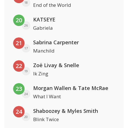
18
End of the World
KATSEYE
20
26
Gabriela
Sabrina Carpenter
21
17
Manchild
Zoë Livay & Snelle
22
19
Ik Zing
Morgan Wallen & Tate McRae
23
24
What I Want
Shaboozey & Myles Smith
24
20
Blink Twice