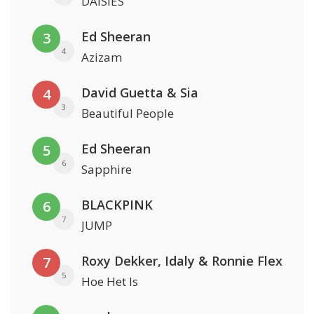
DAISIES
Ed Sheeran
3
4
Azizam
David Guetta & Sia
4
3
Beautiful People
Ed Sheeran
5
6
Sapphire
BLACKPINK
6
7
JUMP
Roxy Dekker, Idaly & Ronnie Flex
7
5
Hoe Het Is