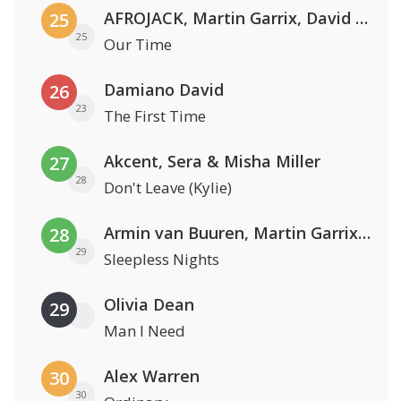
AFROJACK, Martin Garrix, David Guetta & Amél
25
25
Our Time
Damiano David
26
23
The First Time
Akcent, Sera & Misha Miller
27
28
Don't Leave (Kylie)
Armin van Buuren, Martin Garrix & Libby Whitehouse
28
29
Sleepless Nights
Olivia Dean
29
Man I Need
Alex Warren
30
30