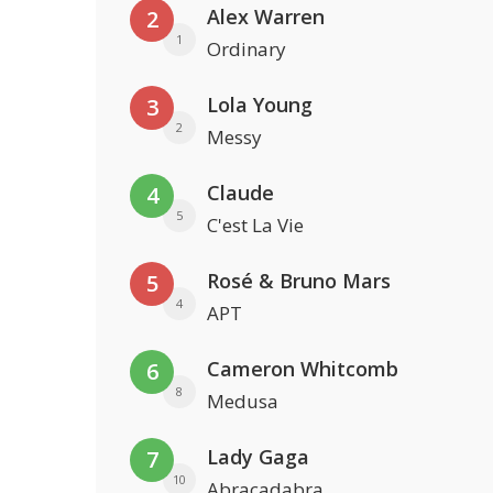
Alex Warren
2
1
Ordinary
Lola Young
3
2
Messy
Claude
4
5
C'est La Vie
Rosé & Bruno Mars
5
4
APT
Cameron Whitcomb
6
8
Medusa
Lady Gaga
7
10
Abracadabra