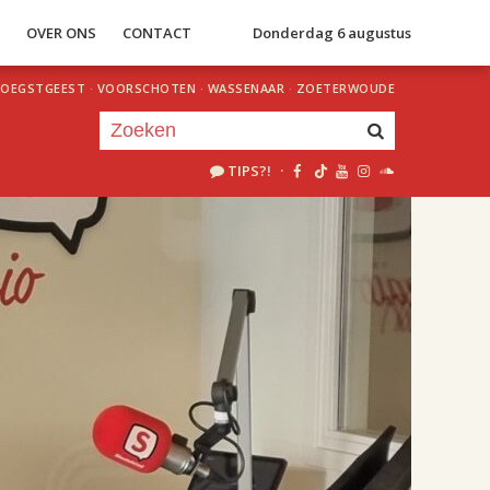
S
OVER ONS
CONTACT
Donderdag 6 augustus
OEGSTGEEST
·
VOORSCHOTEN
·
WASSENAAR
·
ZOETERWOUDE
TIPS?!
·
Je luistert nu naar
uur 1 van 2
«
Vorig uur
Volgend uur
»
18.00