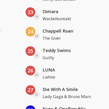
Oimara
23
16
Wackelkontakt
r
Chappell Roan
24
24
The Giver
Teddy Swims
25
23
Guilty
LUNA
26
25
Liefste
Die With A Smile
27
22
Lady Gaga & Bruno Mars
Kygo & OneRepublic