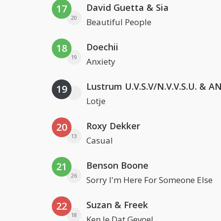
David Guetta & Sia
17
20
Beautiful People
Doechii
18
19
Anxiety
19
Lotje
Roxy Dekker
20
13
Casual
Benson Boone
21
26
Sorry I'm Here For Someone Else
Suzan & Freek
22
18
Ken Je Dat Gevoel