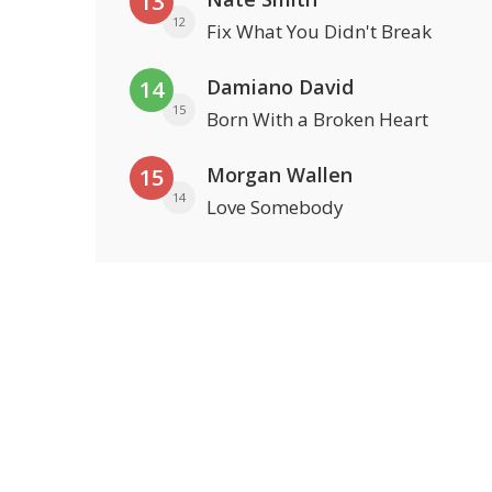
13
12
Fix What You Didn't Break
Damiano David
14
15
Born With a Broken Heart
Morgan Wallen
15
14
Love Somebody