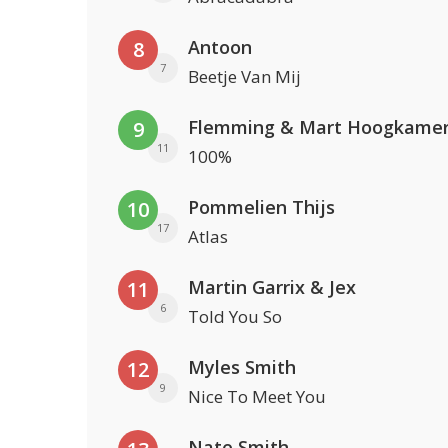
Antoon
8
7
Beetje Van Mij
Flemming & Mart Hoogkame
9
11
100%
Pommelien Thijs
10
17
Atlas
Martin Garrix & Jex
11
6
Told You So
Myles Smith
12
9
Nice To Meet You
Nate Smith