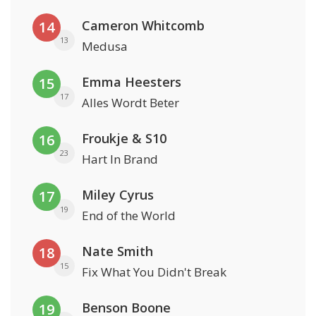
Cameron Whitcomb
14
13
Medusa
Emma Heesters
15
17
Alles Wordt Beter
Froukje & S10
16
23
Hart In Brand
Miley Cyrus
17
19
End of the World
Nate Smith
18
15
Fix What You Didn't Break
Benson Boone
19