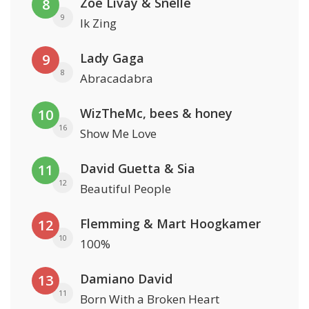
Zoë Livay & Snelle
8
9
Ik Zing
Lady Gaga
9
8
Abracadabra
WizTheMc, bees & honey
10
16
Show Me Love
David Guetta & Sia
11
12
Beautiful People
Flemming & Mart Hoogkamer
12
10
100%
Damiano David
13
11
Born With a Broken Heart