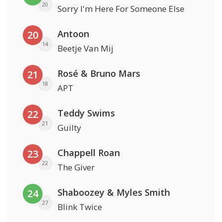
20
Sorry I'm Here For Someone Else
Antoon
20
14
Beetje Van Mij
Rosé & Bruno Mars
21
18
APT
Teddy Swims
22
21
Guilty
Chappell Roan
23
22
The Giver
Shaboozey & Myles Smith
24
27
Blink Twice