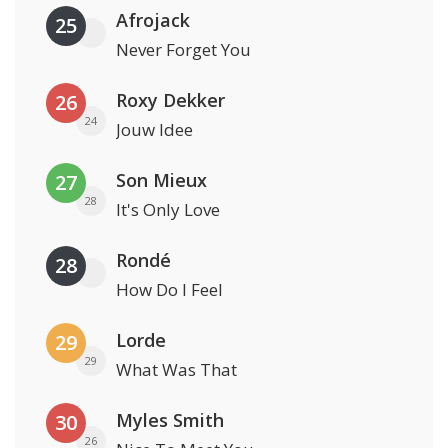
Afrojack
25
Never Forget You
Roxy Dekker
26
24
Jouw Idee
Son Mieux
27
28
It's Only Love
Rondé
28
How Do I Feel
Lorde
29
29
What Was That
Myles Smith
30
26