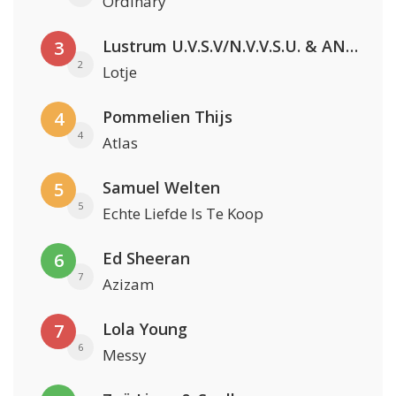
Ordinary
Lustrum U.V.S.V/N.V.V.S.U. & ANNO ONS & Jopke van Dobbenburgh & Roeland Beelen
3
2
Lotje
Pommelien Thijs
4
4
Atlas
Samuel Welten
5
5
Echte Liefde Is Te Koop
Ed Sheeran
6
7
Azizam
Lola Young
7
6
Messy