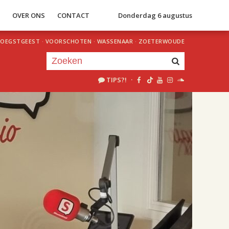
S
OVER ONS
CONTACT
Donderdag 6 augustus
OEGSTGEEST
·
VOORSCHOTEN
·
WASSENAAR
·
ZOETERWOUDE
TIPS?!
·
Je luistert nu naar
uur 1 van 2
«
Vorig uur
Volgend uur
»
18.00