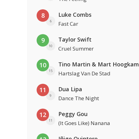
Luke Combs
8
6
Fast Car
Taylor Swift
9
10
Cruel Summer
Tino Martin & Mart Hoogkam
10
15
Hartslag Van De Stad
Dua Lipa
11
9
Dance The Night
Peggy Gou
12
11
(It Goes Like) Nanana
Iñigo Quintero