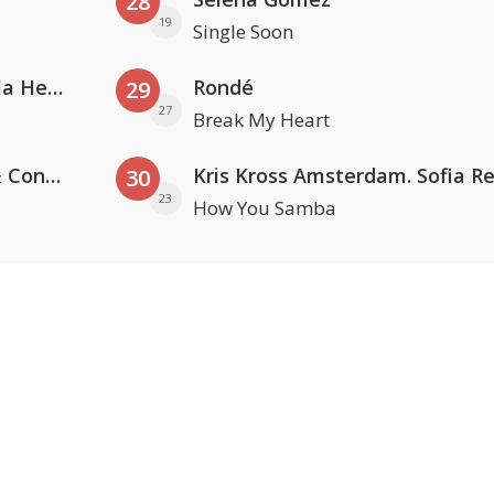
28
19
Single Soon
Nathan Dawe, Joel Corry & Ella Henderson
Rondé
29
27
Break My Heart
Kris Kross Amsterdam, Sera & Conor Maynard
30
23
How You Samba