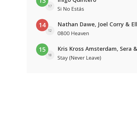
13
17
Si No Estás
14
12
0800 Heaven
15
18
Stay (Never Leave)