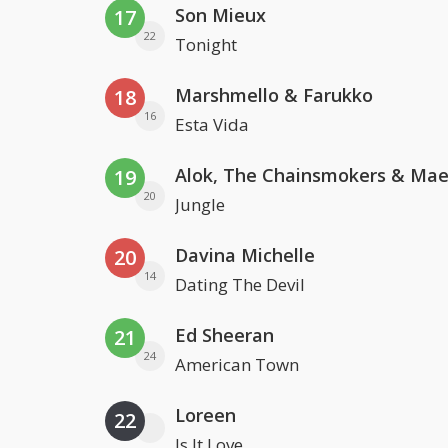
Son Mieux
17
22
Tonight
Marshmello & Farukko
18
16
Esta Vida
19
20
Jungle
Davina Michelle
20
14
Dating The Devil
Ed Sheeran
21
24
American Town
Loreen
22
Is It Love