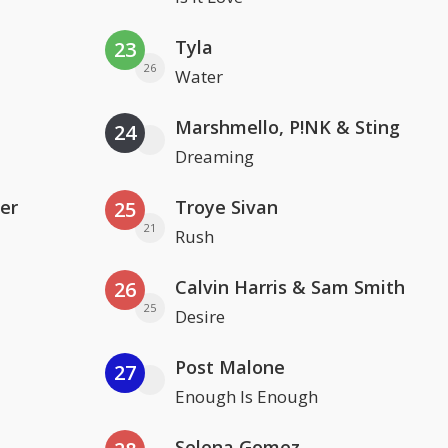
Tyla
23
26
Water
Marshmello, P!NK & Sting
24
Dreaming
er
Troye Sivan
25
21
Rush
Calvin Harris & Sam Smith
26
25
Desire
Post Malone
27
Enough Is Enough
Selena Gomez