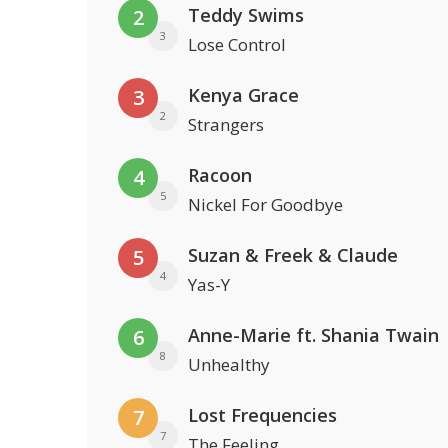
Teddy Swims
2
3
Lose Control
Kenya Grace
3
2
Strangers
Racoon
4
5
Nickel For Goodbye
Suzan & Freek & Claude
5
4
Yas-Y
Anne-Marie ft. Shania Twain
6
8
Unhealthy
Lost Frequencies
7
7
The Feeling