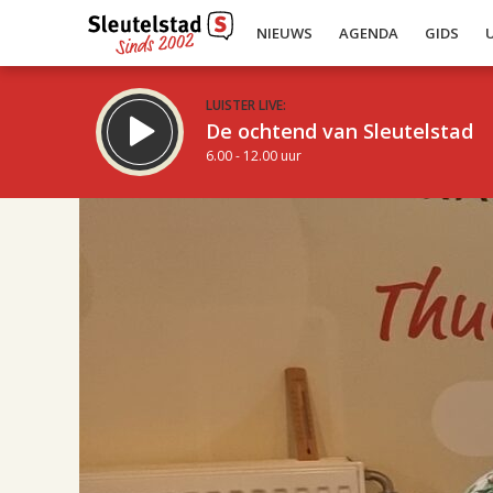
NIEUWS
AGENDA
GIDS
LUISTER LIVE:
De ochtend van Sleutelstad
6.00 - 12.00 uur
17.00
Inklappen